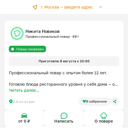
г. Москва —
введите адрес
Никита Новиков
Профессиональный повар
·
₽
₽
₽
Повар проверен
Приготовлю 8 августа к 10:00
Профессиональный повар с опытом более 12 лет.

Готовлю блюда ресторанного уровня у себя дома — от 
классических рецептов до авторских 
Читать далее...
гастрономических сочетаний. Владею техниками 
французской, итальянской, азиатской и русской 
В избранное
0.0 км от вас
кухни, уделяя особое внимание качеству продуктов, 
вкусу и подаче.

от 0 ₽
Написать
О поваре
Помогу составить меню для семейного ужина, 