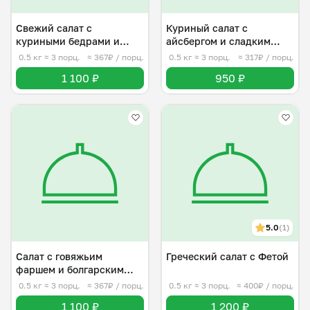
Свежий салат с
Куриный салат с
куриными бедрами и
айсбергом и сладким
томатами
Чили
0.5 кг
≈ 3 порц.
≈ 367₽ / порц.
0.5 кг
≈ 3 порц.
≈ 317₽ / порц.
1 100 ₽
950 ₽
5.0
(1)
Салат с говяжьим
Греческий салат с Фетой
фаршем и болгарским
перцем
0.5 кг
≈ 3 порц.
≈ 367₽ / порц.
0.5 кг
≈ 3 порц.
≈ 400₽ / порц.
1 100 ₽
1 200 ₽