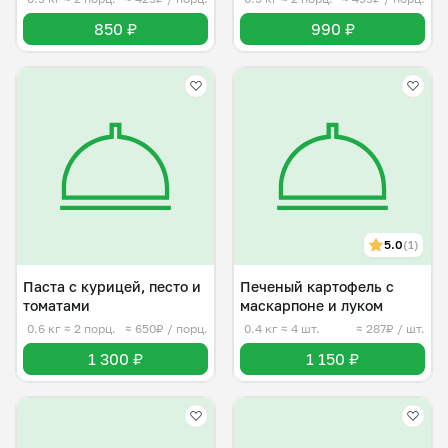
850 ₽
990 ₽
5.0
(1)
Паста с курицей, песто и
Печеный картофель с
томатами
маскарпоне и луком
0.6 кг
≈ 2 порц.
≈ 650₽ / порц.
0.4 кг
≈ 4 шт.
≈ 287₽ / шт.
1 300 ₽
1 150 ₽