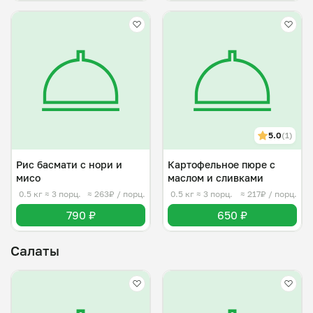
5.0
(1)
Рис басмати с нори и
Картофельное пюре с
мисо
маслом и сливками
0.5 кг
≈ 3 порц.
≈ 263₽ / порц.
0.5 кг
≈ 3 порц.
≈ 217₽ / порц.
790 ₽
650 ₽
Салаты