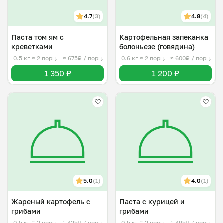
4.7
(3)
4.8
(4)
Паста том ям с
Картофельная запеканка
креветками
болоньезе (говядина)
0.5 кг
≈ 2 порц.
≈ 675₽ / порц.
0.6 кг
≈ 2 порц.
≈ 600₽ / порц.
1 350 ₽
1 200 ₽
5.0
(1)
4.0
(1)
Жареный картофель с
Паста с курицей и
грибами
грибами
0.5 кг
≈ 2 порц.
≈ 425₽ / порц.
0.5 кг
≈ 2 порц.
≈ 495₽ / порц.