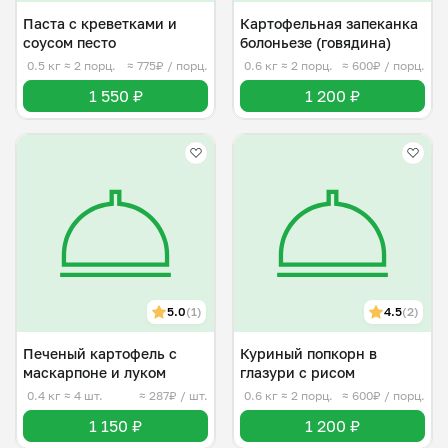
Паста с креветками и
Картофельная запеканка
соусом песто
болоньезе (говядина)
0.5 кг
≈ 2 порц.
≈ 775₽ / порц.
0.6 кг
≈ 2 порц.
≈ 600₽ / порц.
1 550 ₽
1 200 ₽
5.0
(1)
4.5
(2)
Печеный картофель с
Куриный попкорн в
маскарпоне и луком
глазури с рисом
0.4 кг
≈ 4 шт.
≈ 287₽ / шт.
0.6 кг
≈ 2 порц.
≈ 600₽ / порц.
1 150 ₽
1 200 ₽