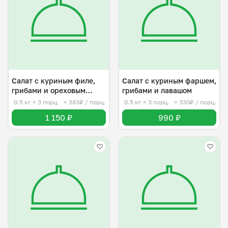
Салат с куриным филе,
Салат с куриным фаршем,
грибами и ореховым
грибами и лавашом
соусом
0.5 кг
≈ 3 порц.
≈ 383₽ / порц.
0.5 кг
≈ 3 порц.
≈ 330₽ / порц.
1 150 ₽
990 ₽