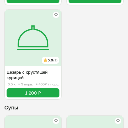
5.0
(1)
Цезарь с хрустящей
курицей
0.5 кг
≈ 3 порц.
≈ 400₽ / порц.
1 200 ₽
Супы