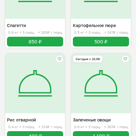
Спагетти
Картофельное пюре
0.6 кг
≈ 3 порц.
≈ 283₽ / порц.
0.5 кг
≈ 3 порц.
≈ 167₽ / порц.
850 ₽
500 ₽
Сегодня с 21:00
Рис отварной
Запеченые овощи
0.4 кг
≈ 3 порц.
≈ 133₽ / порц.
0.6 кг
≈ 3 порц.
≈ 367₽ / порц.