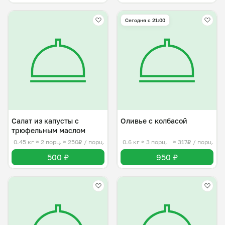
Сегодня с 21:00
Салат из капусты с
Оливье с колбасой
трюфельным маслом
0.45 кг
≈ 2 порц.
≈ 250₽ / порц.
0.6 кг
≈ 3 порц.
≈ 317₽ / порц.
500 ₽
950 ₽