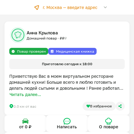
г. Москва —
введите адрес
Анна Крылова
Домашний повар
·
₽
₽
₽
Повар проверен
Медицинская книжка
Приготовлю сегодня к 18:00
Приветствую Вас в моем виртуальном ресторане 
домашней кухни! Больше всего я люблю готовить и 
делать людей сытыми и довольными ! Ранее работала 
в известных Московских ресторанах и имею 
Читать далее...
профессиональное кулинарное образование. Я за 
здоровое но при этом вкусное и полезное питание! 
В избранное
0.0 км от вас
Приготовлю для Вас любимые блюда с душой и 
любовью .
от 0 ₽
Написать
О поваре