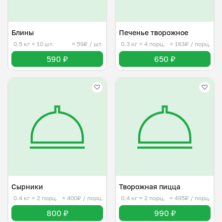
Блины
Печенье творожное
0.5 кг
≈ 10 шт.
≈ 59₽ / шт.
0.3 кг
≈ 4 порц.
≈ 163₽ / порц.
590 ₽
650 ₽
Сырники
Творожная пицца
0.4 кг
≈ 2 порц.
≈ 400₽ / порц.
0.4 кг
≈ 2 порц.
≈ 495₽ / порц.
800 ₽
990 ₽