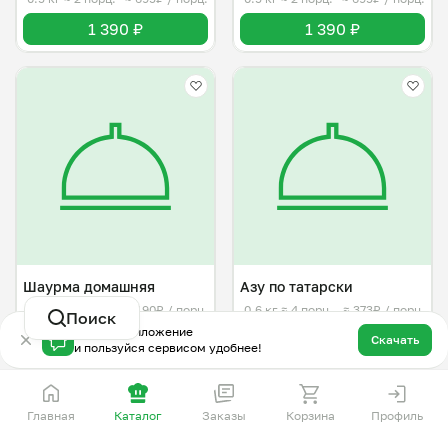
1 390 ₽
1 390 ₽
Шаурма домашняя
Азу по татарски
0.5 кг
≈ 1 порц.
≈ 1190₽ / порц.
0.6 кг
≈ 4 порц.
≈ 373₽ / порц.
Поиск
Скачай приложение
1 190 ₽
1 490 ₽
Скачать
и пользуйся сервисом удобнее!
Главная
Каталог
Заказы
Корзина
Профиль