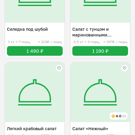
Селедка под шубой
Салат с тунцом и
маринованными
огурцами
1 кг
≈ 7 порц.
≈ 213₽ / порц.
0.5 кг
≈ 3 порц.
≈ 397₽ / порц.
1 490 ₽
1 190 ₽
4.0
(1)
Легкий крабовый салат
Салат «Нежный»