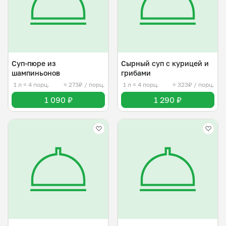
Суп-пюре из
Сырный суп с курицей и
шампиньонов
грибами
1 л
≈ 4 порц.
≈ 273₽ / порц.
1 л
≈ 4 порц.
≈ 323₽ / порц.
1 090 ₽
1 290 ₽