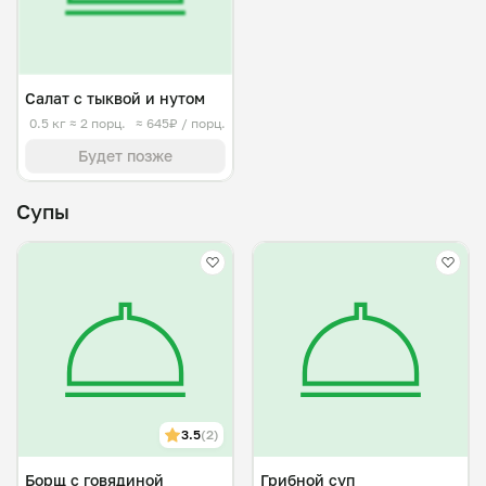
Салат с тыквой и нутом
0.5 кг
≈ 2 порц.
≈ 645₽ / порц.
Будет позже
Супы
3.5
(2)
Борщ с говядиной
Грибной суп