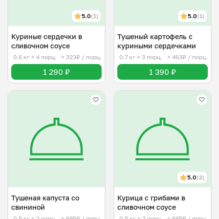
5.0
(1)
5.0
(1)
Куриные сердечки в
Тушеный картофель с
сливочном соусе
куриными сердечками
0.6 кг
≈ 4 порц.
≈ 323₽ / порц.
0.7 кг
≈ 3 порц.
≈ 463₽ / порц.
1 290 ₽
1 390 ₽
5.0
(2)
Тушеная капуста со
Курица с грибами в
свининой
сливочном соусе
0.5 кг
≈ 2 порц.
≈ 695₽ / порц.
0.5 кг
≈ 2 порц.
≈ 695₽ / порц.