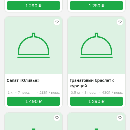
1 290 ₽
1 250 ₽
Салат «Оливье»
Гранатовый браслет с
курицей
1 кг
≈ 7 порц.
≈ 213₽ / порц.
0.5 кг
≈ 3 порц.
≈ 430₽ / порц.
1 490 ₽
1 290 ₽