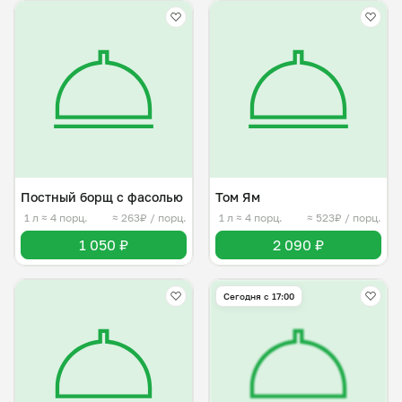
Постный борщ с фасолью
Том Ям
1 л
≈ 4 порц.
≈ 263₽ / порц.
1 л
≈ 4 порц.
≈ 523₽ / порц.
1 050 ₽
2 090 ₽
Сегодня с 17:00