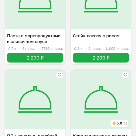
Паста с морепродуктами
Стейк лосося с рисом
в сливочном соусе
0.7 кг
≈ 4 порц.
≈ 573₽ / порц.
0.8 кг
≈ 2 порц.
≈ 1100₽ / порц.
2 290 ₽
2 200 ₽
5.0
(1)
ПП-шаурма с индейкой
Куриная грудка с соусом