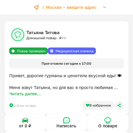
г. Москва —
введите адрес
Татьяна Титова
Домашний повар
·
₽
₽
₽
Повар проверен
Медицинская книжка
Приготовлю сегодня к 17:00
Привет, дорогие гурманы и ценители вкусной еды! 🍽️

Меня зовут Татьяна, но для вас я просто любимая 
хозяюшка Таня! 🫶

Читать далее...
Знаете, что может сделать декретные будни по-
В избранное
0.0 км от вас
настоящему яркими и незабываемыми? Конечно же, 
волшебство кулинарии! 🪄

от 0 ₽
Написать
О поваре
Каждый день я создаю маленькие кулинарные 