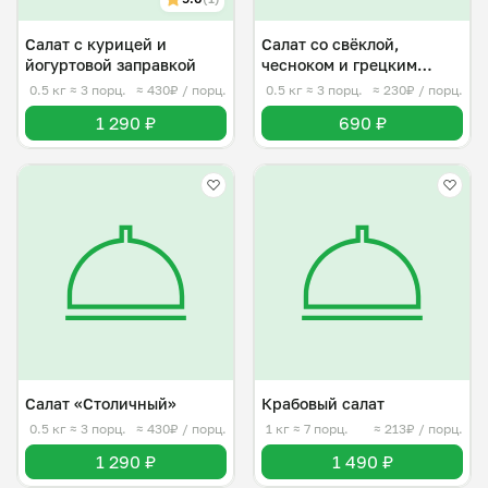
Салат с курицей и
Салат со свёклой,
йогуртовой заправкой
чесноком и грецким
орехом
0.5 кг
≈ 3 порц.
≈ 430₽ / порц.
0.5 кг
≈ 3 порц.
≈ 230₽ / порц.
1 290 ₽
690 ₽
Салат «Столичный»
Крабовый салат
0.5 кг
≈ 3 порц.
≈ 430₽ / порц.
1 кг
≈ 7 порц.
≈ 213₽ / порц.
1 290 ₽
1 490 ₽