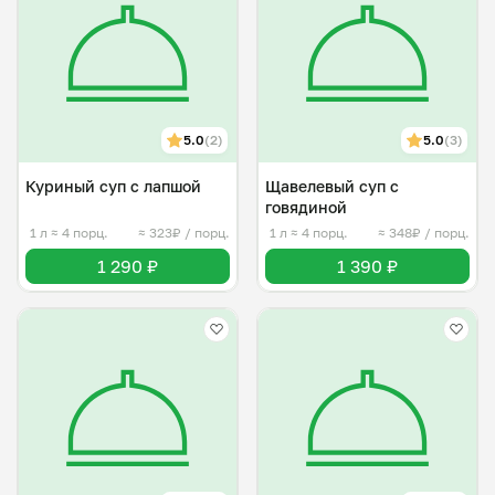
5.0
(2)
5.0
(3)
Куриный суп с лапшой
Щавелевый суп с
говядиной
1 л
≈ 4 порц.
≈ 323₽ / порц.
1 л
≈ 4 порц.
≈ 348₽ / порц.
1 290 ₽
1 390 ₽