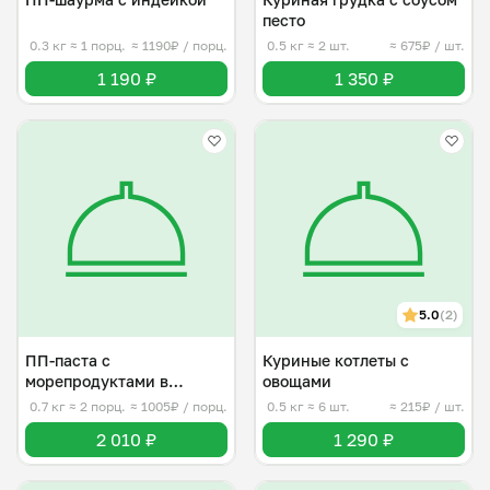
песто
0.3 кг
≈ 1 порц.
≈ 1190₽ / порц.
0.5 кг
≈ 2 шт.
≈ 675₽ / шт.
1 190 ₽
1 350 ₽
5.0
(2)
ПП-паста с
Куриные котлеты с
морепродуктами в
овощами
сливочном соусе
0.7 кг
≈ 2 порц.
≈ 1005₽ / порц.
0.5 кг
≈ 6 шт.
≈ 215₽ / шт.
2 010 ₽
1 290 ₽