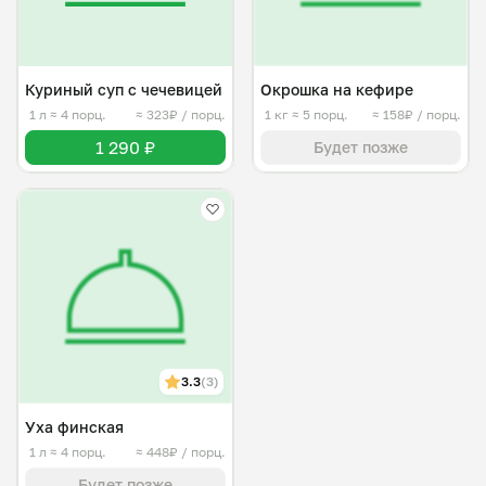
Куриный суп с чечевицей
Окрошка на кефире
1 л
≈ 4 порц.
≈ 323₽ / порц.
1 кг
≈ 5 порц.
≈ 158₽ / порц.
1 290 ₽
Будет позже
3.3
(3)
Уха финская
1 л
≈ 4 порц.
≈ 448₽ / порц.
Будет позже