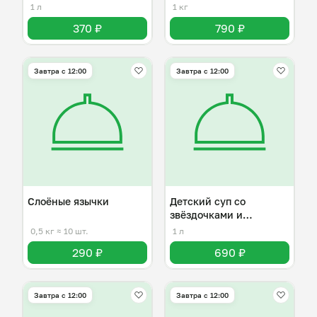
1 л
1 кг
370 ₽
790 ₽
Завтра c 12:00
Завтра c 12:00
Слоёные язычки
Детский суп со
звёздочками и
фрикадельками
0,5 кг
≈ 10 шт.
1 л
290 ₽
690 ₽
Завтра c 12:00
Завтра c 12:00