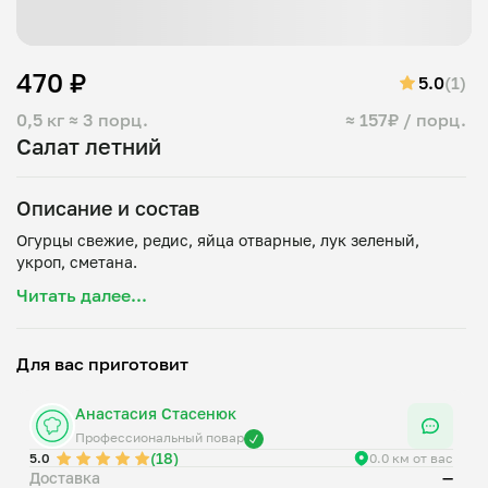
470 ₽
5.0
(1)
0,5 кг
≈ 3 порц.
≈ 157₽ / порц.
Салат летний
Описание и состав
Огурцы свежие, редис, яйца отварные, лук зеленый,
Читать далее...
Для вас приготовит
Анастасия Стасенюк
Профессиональный повар
(18)
5.0
0.0 км от вас
Доставка
—