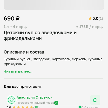
690 ₽
5.0
(1)
1 л
≈ 4 порц.
≈ 173₽ / порц.
Детский суп со звёздочками и
фрикадельками
Описание и состав
Куриный бульон, звёздочки, картофель, морковь, куриные
Читать далее...
Для вас приготовит
Анастасия Стасенюк
Профессиональный повар
(18)
5.0
0.0 км от вас