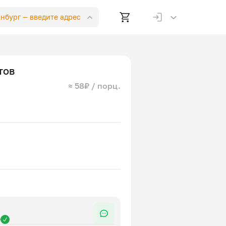
инбург —
введите адрес
тов
≈ 58₽ / порц.
р