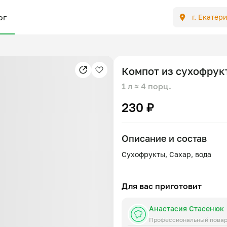
ог
г. Екатер
Компот из сухофрук
1 л
≈ 4 порц.
230 ₽
Описание и состав
Для вас приготовит
Анастасия Стасенюк
Профессиональный пова