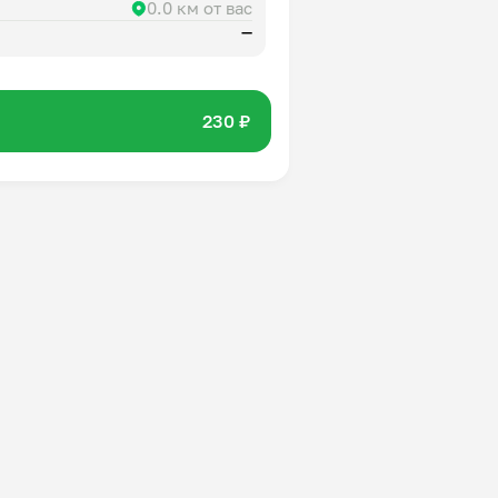
0.0 км от вас
—
230 ₽