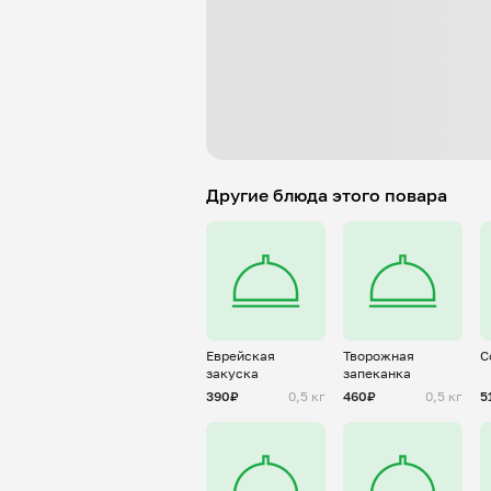
Другие блюда этого повара
Еврейская
Творожная
С
закуска
запеканка
390₽
0,5 кг
460₽
0,5 кг
5