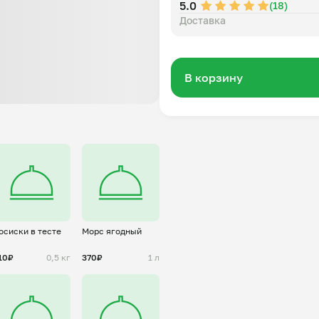
5.0
(18)
Доставка
В корзину
осиски в тесте
Морс ягодный
10₽
0,5 кг
370₽
1 л