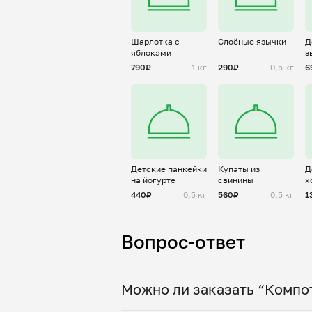
Шарлотка с
Слоёные язычки
Д
яблоками
з
ф
790₽
1 кг
290₽
0,5 кг
6
Детские панкейки
Купаты из
Д
на йогурте
свинины
х
440₽
0,5 кг
560₽
0,5 кг
1
Вопрос-ответ
Можно ли заказать “Компот