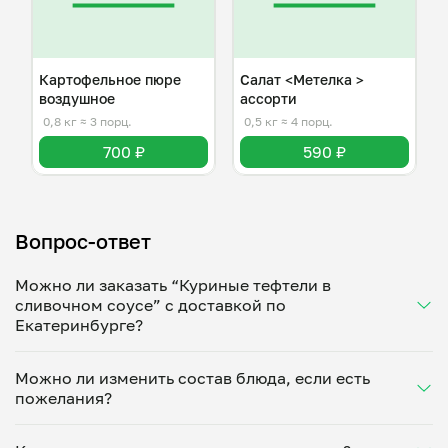
Картофельное пюре
Салат <Метелка >
воздушное
ассорти
0,8 кг
≈ 3 порц.
0,5 кг
≈ 4 порц.
700 ₽
590 ₽
Вопрос-ответ
Можно ли заказать “Куриные тефтели в
сливочном соусе” с доставкой по
Екатеринбурге?
Да, доставка на дом работает по всему городу!
Можно ли изменить состав блюда, если есть
Укажите удобное время — и получите свежее
пожелания?
домашнее блюдо в большой порции прямо с плиты.
Герметичная упаковка сохраняет тепло до 90
Конечно! Елена Мартьянова адаптирует блюдо под
минут. Статус заказа отслеживайте в личном