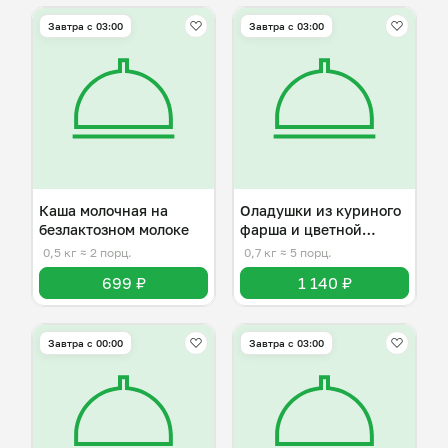
Завтра c 03:00
Завтра c 03:00
Каша молочная на
Оладушки из куриного
безлактозном молоке
фарша и цветной
капусты
0,5 кг
≈ 2 порц.
0,7 кг
≈ 5 порц.
699 ₽
1 140 ₽
Завтра c 00:00
Завтра c 03:00