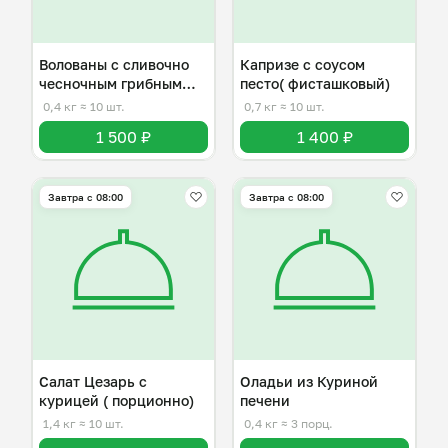
Волованы с сливочно
Капризе с соусом
чесночным грибным
песто( фисташковый)
соусом
0,4 кг
≈ 10 шт.
0,7 кг
≈ 10 шт.
1 500 ₽
1 400 ₽
Завтра c 08:00
Завтра c 08:00
Салат Цезарь с
Оладьи из Куриной
курицей ( порционно)
печени
1,4 кг
≈ 10 шт.
0,4 кг
≈ 3 порц.