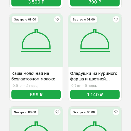
3 500 ₽
790 ₽
Завтра c 08:00
Завтра c 08:00
Каша молочная на
Оладушки из куриного
безлактозном молоке
фарша и цветной
капусты
0,5 кг
≈ 2 порц.
0,7 кг
≈ 5 порц.
699 ₽
1 140 ₽
Завтра c 08:00
Завтра c 08:00