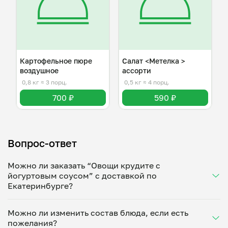
Картофельное пюре
Салат <Метелка >
воздушное
ассорти
0,8 кг
≈ 3 порц.
0,5 кг
≈ 4 порц.
700 ₽
590 ₽
Вопрос-ответ
Можно ли заказать “Овощи крудите с
йогуртовым соусом” с доставкой по
Екатеринбурге?
Да, доставка на дом работает по всему городу!
Можно ли изменить состав блюда, если есть
Укажите удобное время — и получите свежее
пожелания?
домашнее блюдо в большой порции прямо с плиты.