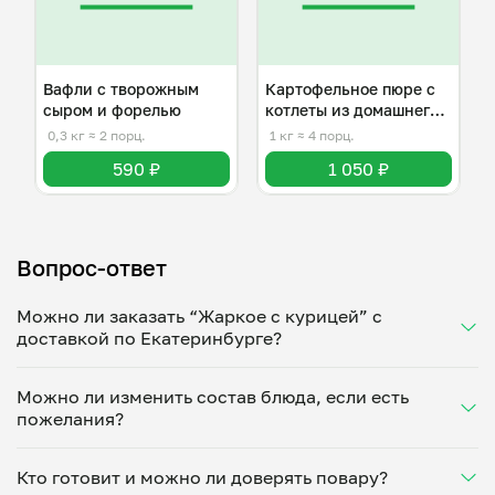
Вафли с творожным
Картофельное пюре с
сыром и форелью
котлеты из домашнего
фарша
0,3 кг
≈ 2 порц.
1 кг
≈ 4 порц.
590 ₽
1 050 ₽
Вопрос-ответ
Можно ли заказать “Жаркое с курицей” с
доставкой по Екатеринбурге?
Да, доставка на дом работает по всему городу!
Можно ли изменить состав блюда, если есть
Укажите удобное время — и получите свежее
пожелания?
домашнее блюдо в большой порции прямо с плиты.
Герметичная упаковка сохраняет тепло до 90
Конечно! Максим Хамидуллин адаптирует блюдо
минут. Статус заказа отслеживайте в личном
Кто готовит и можно ли доверять повару?
под ваши предпочтения: уберет специи, снизит
кабинете, а с поваром можно связаться напрямую в