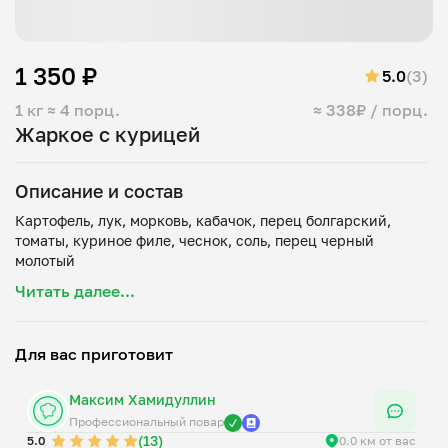
1 350 ₽
5.0
(3)
1 кг
≈ 4 порц.
≈ 338₽ / порц.
Жаркое с курицей
Описание и состав
Картофель, лук, морковь, кабачок, перец болгарский,
томаты, куриное филе, чеснок, соль, перец черный
Читать далее...
Для вас приготовит
Максим Хамидуллин
Профессиональный повар
(13)
5.0
0.0 км от вас