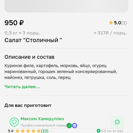
950 ₽
5.0
(1)
0,5 кг
≈ 3 порц.
≈ 317₽ / порц.
Салат "Столичный "
Описание и состав
Куриное филе, картофель, морковь, яйцо, огурец
маринованный, горошек зеленый консервированный,
Читать далее...
Для вас приготовит
Максим Хамидуллин
Профессиональный повар
(13)
5.0
0.0 км от вас