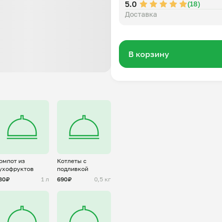
5.0
(18)
Доставка
В корзину
омпот из
Котлеты с
ухофруктов
подливкой
30₽
1 л
690₽
0,5 кг