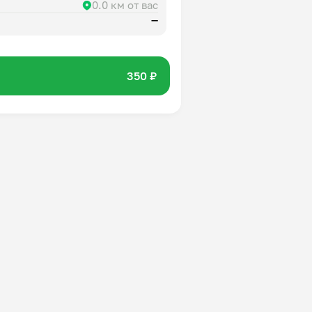
0.0 км от вас
—
350 ₽