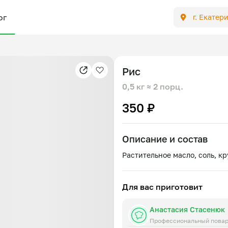
ог
г. Екатер
Рис
0,5 кг
≈ 2 порц.
350 ₽
Описание и состав
Для вас приготовит
Анастасия Стасенюк
Профессиональный пова