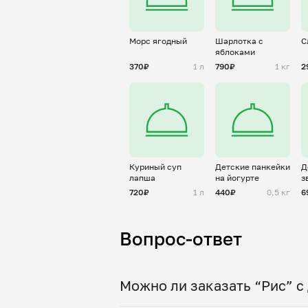
Морс ягодный
Шарлотка с
С
яблоками
370₽
1 л
790₽
1 кг
2
Куриный суп
Детские панкейки
Д
лапша
на йогурте
з
ф
720₽
1 л
440₽
0,5 кг
6
Вопрос-ответ
Можно ли заказать “Рис” с