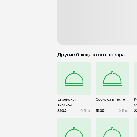
Другие блюда этого повара
Еврейская
Сосиски в тесте
К
закуска
с
390₽
0,5 кг
510₽
0,5 кг
2