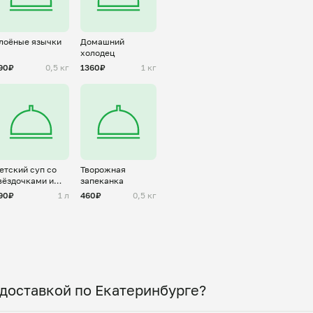
лоёные язычки
Домашний
холодец
90₽
0,5 кг
1360₽
1 кг
етский суп со
Творожная
вёздочками и
запеканка
рикадельками
90₽
1 л
460₽
0,5 кг
 доставкой по Екатеринбурге?