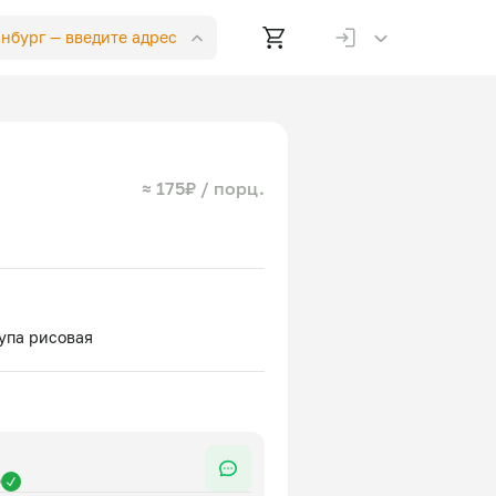
инбург —
введите адрес
≈ 175₽ / порц.
р