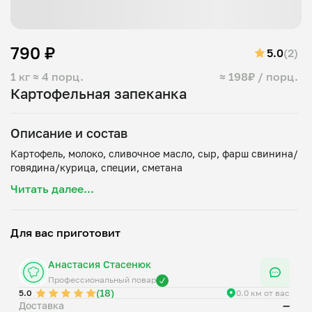
790 ₽
5.0
(2)
1 кг
≈ 4 порц.
≈ 198₽ / порц.
Картофельная запеканка
Описание и состав
Картофель, молоко, сливочное масло, сыр, фарш свинина/
Читать далее...
Для вас приготовит
Анастасия Стасенюк
Профессиональный повар
(18)
5.0
0.0 км от вас
Доставка
—