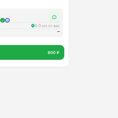
р
0.0 км от вас
—
800 ₽