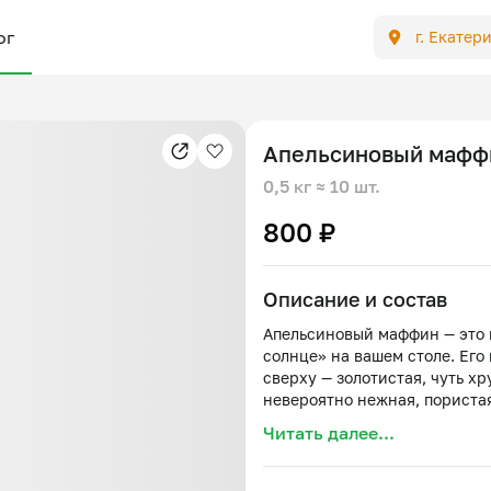
ог
г. Екатер
Апельсиновый мафф
0,5 кг
≈ 10 шт.
800 ₽
Описание и состав
Апельсиновый маффин — это 
солнце» на вашем столе. Его 
сверху — золотистая, чуть хр
невероятно нежная, пористая
Читать далее...