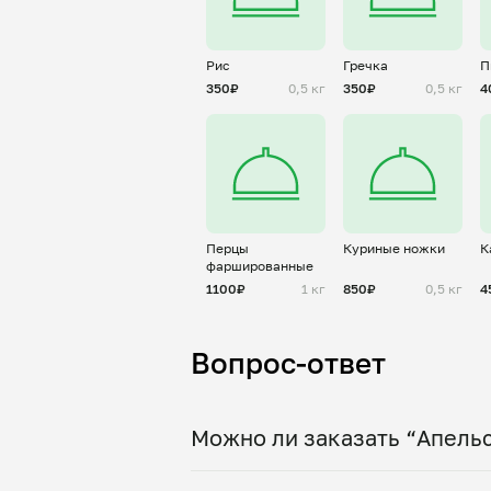
Рис
Гречка
П
350₽
0,5 кг
350₽
0,5 кг
4
Перцы
Куриные ножки
К
фаршированные
1100₽
1 кг
850₽
0,5 кг
4
Вопрос-ответ
Можно ли заказать “Апель
Да, доставка на дом работает