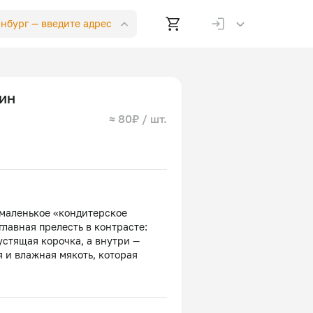
инбург —
введите адрес
ин
≈ 80₽ / шт.
маленькое «кондитерское
главная прелесть в контрасте:
устящая корочка, а внутри —
 и влажная мякоть, которая