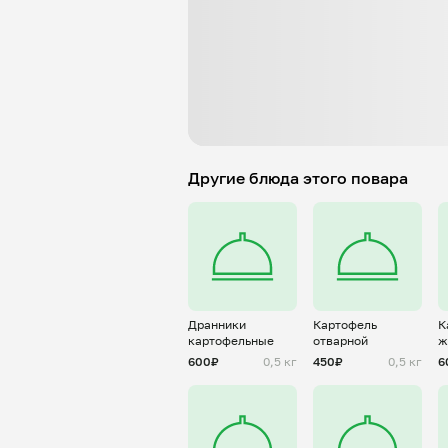
Другие блюда этого повара
Дранники
Картофель
К
картофельные
отварной
ж
г
600₽
0,5 кг
450₽
0,5 кг
6