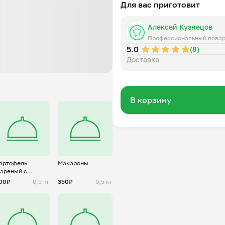
Для вас приготовит
Алексей Кузнецов
Профессиональный пова
5.0
(8)
Доставка
В корзину
артофель
Макароны
ареный с
рибами
00₽
0,5 кг
350₽
0,5 кг