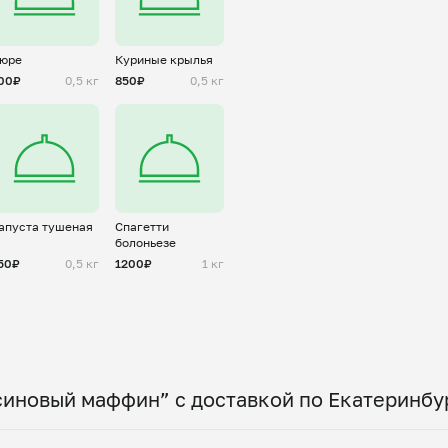
юре
Куриные крылья
00₽
0,5 кг
850₽
0,5 кг
апуста тушеная
Спагетти
болоньезе
50₽
0,5 кг
1200₽
1 кг
синовый маффин” с доставкой по Екатеринбу
 по всему городу! Укажите удобное время — и по