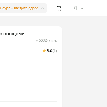
инбург —
введите адрес
с овощами
≈ 222₽ / шт.
5.0
(1)