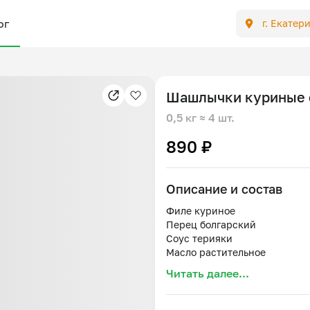
ог
г. Екатер
Шашлычки куриные 
0,5 кг
≈ 4 шт.
890 ₽
Описание и состав
Филе куриное
Перец болгарский
Соус терияки
Масло растительное
Паприка
Читать далее...
Специи