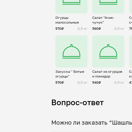
Огурцы
Салат "Ачик-
С
малосольные
чучук"
с
570₽
0,5 кг
560₽
0,5 кг
7
Закуска " Битые
Салат из огурцов
С
огурцы"
и помидор
к
570₽
0,5 кг
540₽
0,5 кг
4
Вопрос-ответ
Можно ли заказать “Шашлы