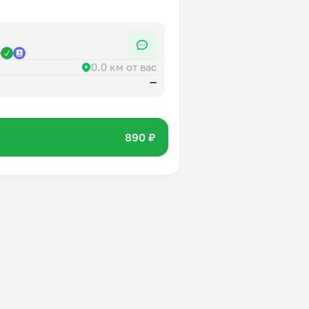
р
0.0 км от вас
—
890 ₽