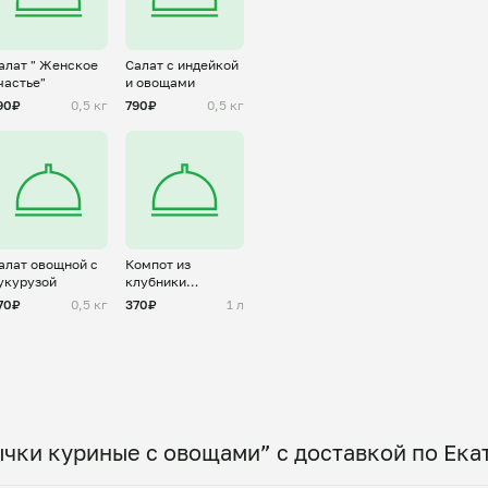
алат " Женское
Салат с индейкой
частье"
и овощами
90₽
0,5 кг
790₽
0,5 кг
алат овощной с
Компот из
укурузой
клубники
большой
70₽
0,5 кг
370₽
1 л
чки куриные с овощами” с доставкой по Ека