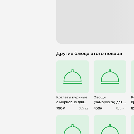
Другие блюда этого повара
Котлеты куриные
Овощи
К
с морковью для
(заморозка) для
б
Алены(
Алены
А
790₽
0,5 кг
450₽
0,5 кг
8
заморозка)