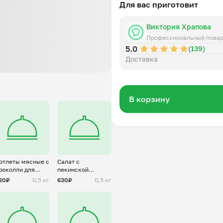
Для вас приготовит
Виктория Храпова
Профессиональный пова
5.0
(139)
Доставка
В корзину
отлеты мясные с
Салат с
роколли для
пекинской
лены(заморозка)
капустой и
20₽
0,5 кг
630₽
0,5 кг
крабовыми
палочками