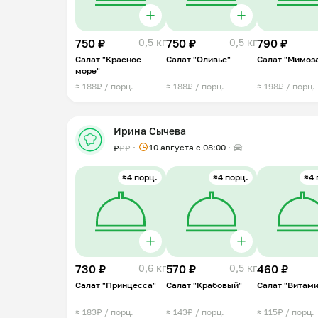
750 ₽
0,5 кг
750 ₽
0,5 кг
790 ₽
Салат "Красное
Салат "Оливье"
Салат "Мимоз
море"
≈ 188₽ / порц.
≈ 188₽ / порц.
≈ 198₽ / порц.
Ирина Сычева
10 августа с 08:00
—
₽
₽
₽
≈4 порц.
≈4 порц.
≈4 
730 ₽
0,6 кг
570 ₽
0,5 кг
460 ₽
Салат "Принцесса"
Салат "Крабовый"
Салат "Витам
≈ 183₽ / порц.
≈ 143₽ / порц.
≈ 115₽ / порц.