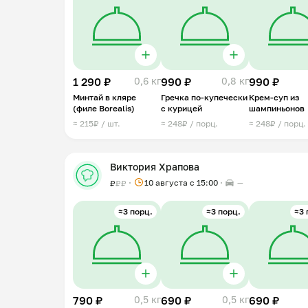
1 290 ₽
0,6 кг
990 ₽
0,8 кг
990 ₽
Минтай в кляре
Гречка по-купечески
Крем-суп из
(филе Borealis)
с курицей
шампиньонов
≈ 215₽ / шт.
≈ 248₽ / порц.
≈ 248₽ / порц.
Виктория Храпова
10 августа с 15:00
—
₽
₽
₽
≈3 порц.
≈3 порц.
≈3 
790 ₽
0,5 кг
690 ₽
0,5 кг
690 ₽