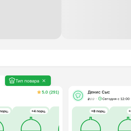
Тип повара
5.0 (291)
Денис Сыс
Сегодня с 12:00
₽
₽
₽
порц.
≈4 порц.
≈4 порц.
≈8 порц.
≈3 порц.
≈