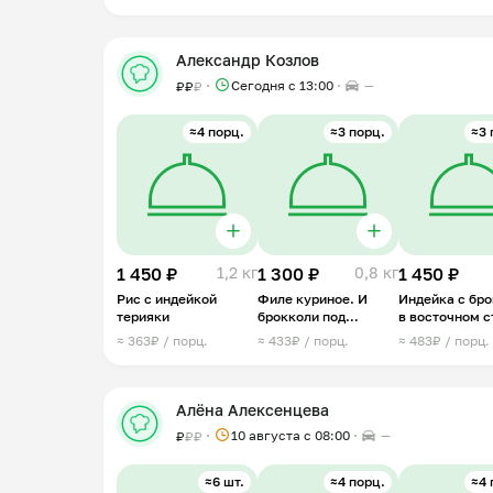
Александр Козлов
Сегодня с 13:00
—
₽
₽
₽
≈4 порц.
≈3 порц.
≈3 
1 450 ₽
1,2 кг
1 300 ₽
0,8 кг
1 450 ₽
Рис с индейкой
Филе куриное. И
Индейка с бр
терияки
брокколи под
в восточном с
сливочным соусом
≈ 363₽ / порц.
≈ 433₽ / порц.
≈ 483₽ / порц.
Алёна Алексенцева
10 августа с 08:00
—
₽
₽
₽
≈6 шт.
≈4 порц.
≈4 