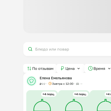
По отзывам
Цена
Время
Елена Емельянова
Завтра c 12:00
—
₽
₽
₽
≈4 порц.
≈4 порц.
≈4 