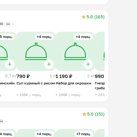
5.0 (165)
00
—
5 порц.
≈4 порц.
≈4 порц.
≈4 шт.
0,7 кг
790 ₽
1 л
1 190 ₽
1 кг
990 ₽
0,6 кг
1
линский»
Суп куриный с рисом
Набор для окрошки
Гнездо мясное с
О
грибами
с
ц.
≈ 198₽ / порц.
≈ 298₽ / порц.
≈ 247₽ / шт.
≈
5.0 (151)
—
4 порц.
≈4 порц.
≈7 порц.
≈4 порц.