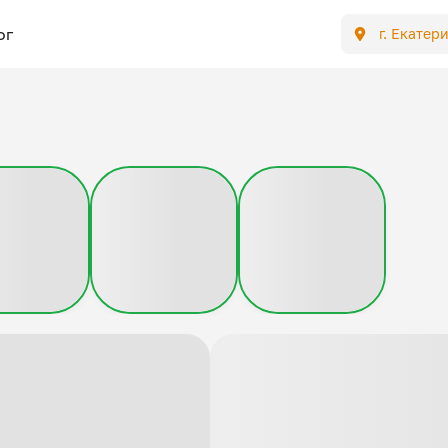
ог
г. Екатер