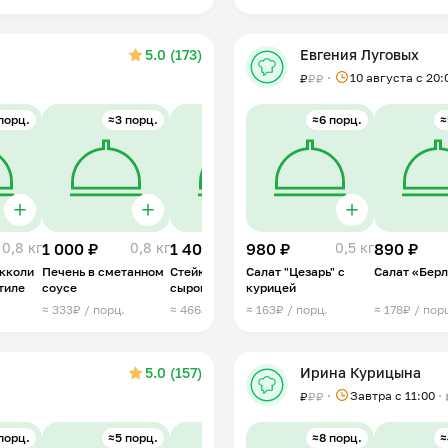
5.0 (173)
Евгения Луговых
10 августа с 20:
₽
₽
₽
порц.
≈3 порц.
≈3 шт.
≈6 порц.
≈4 порц.
≈
0,8 кг
1 000 ₽
0,8 кг
1 400 ₽
980 ₽
0,6 кг
1 200 ₽
0,5 кг
890 ₽
0,6 кг
окколи
Печень в сметанном
Стейки из индейки с
Салат "Цезарь" с
Рубленые куриные
Салат «Бер
тиле
соусе
сыром
курицей
котлеты
≈ 333₽ / порц.
≈ 466₽ / шт.
≈ 163₽ / порц.
≈ 300₽ / порц.
≈ 178₽ / пор
5.0 (157)
Ирина Курицына
Завтра c 11:00
₽
₽
₽
порц.
≈5 порц.
≈4 порц.
≈8 порц.
≈3 порц.
≈