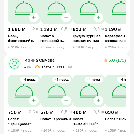
1 680 ₽
2 кг
1 190 ₽
0,5 кг
850 ₽
0,5 кг
1 190 ₽
1 
Борщ
Салат с
Грудка куриная
Картофельная
фермерский с
говядиной в
нежная су-вид
запеканка с
говядиной
медово-
мясным фарше
≈ 210₽ / порц.
≈ 397₽ / порц.
≈ 283₽ / порц.
≈ 238₽ / порц.
горчичной
заправке
Ирина Сычева
5.0 (179)
Завтра c 08:00
—
₽
₽
₽
≈4 порц.
≈4 порц.
≈4 порц.
≈4 порц.
730 ₽
0,6 кг
570 ₽
0,5 кг
460 ₽
0,5 кг
630 ₽
0,5 
Салат
Салат "Крабовый"
Салат
Салат "Лисичка
"Принцесса"
"Витаминный"
≈ 183₽ / порц.
≈ 143₽ / порц.
≈ 115₽ / порц.
≈ 158₽ / порц.