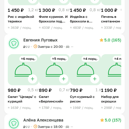
1 450 ₽
1,2 кг
1 300 ₽
0,8 кг
1 450 ₽
0,8 кг
1 000 ₽
0,8 
Рис с индейкой
Филе куриное. И
Индейка с
Печень в
терияки
брокколи под
брокколи в
сметанном соу
сливочным
восточном стиле
≈ 363₽ / порц.
≈ 433₽ / порц.
≈ 483₽ / порц.
≈ 333₽ / порц.
соусом
Евгения Луговых
5.0 (165)
Завтра c 20:00
—
₽
₽
₽
≈6 порц.
≈5 порц.
≈4 порц.
≈4 порц.
980 ₽
0,5 кг
890 ₽
0,7 кг
790 ₽
1 л
1 190 ₽
1 
Салат "Цезарь" с
Салат
Суп куриный с
Набор для
курицей
«Берлинский»
рисом
окрошки
≈ 163₽ / порц.
≈ 178₽ / порц.
≈ 198₽ / порц.
≈ 298₽ / порц.
Алёна Алексенцева
5.0 (157)
Завтра c 18:00
—
₽
₽
₽