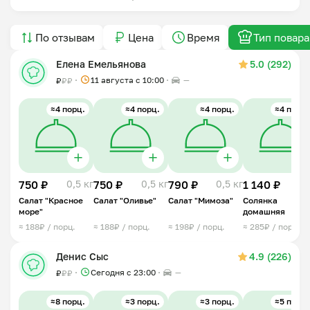
По отзывам
Цена
Время
Тип повара
Елена Емельянова
5.0 (292)
11 августа с 10:00
—
₽
₽
₽
≈4 порц.
≈4 порц.
≈4 порц.
≈4 порц.
750 ₽
0,5 кг
750 ₽
0,5 кг
790 ₽
0,5 кг
1 140 ₽
1 
Салат "Красное
Салат "Оливье"
Салат "Мимоза"
Солянка
море"
домашняя
≈ 188₽ / порц.
≈ 188₽ / порц.
≈ 198₽ / порц.
≈ 285₽ / порц.
Денис Сыс
4.9 (226)
Сегодня с 23:00
—
₽
₽
₽
≈8 порц.
≈3 порц.
≈3 порц.
≈5 порц.