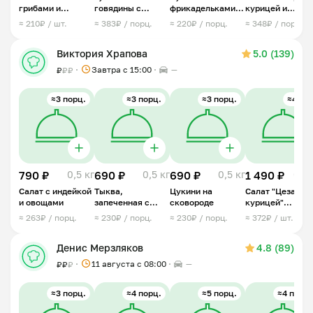
грибами и
говядины с
фрикадельками
курицей и
курицей
картофельным
из индейки
овощами
≈ 210₽ / шт.
≈ 383₽ / порц.
≈ 220₽ / порц.
≈ 348₽ / порц.
пюре
(овощной)
Виктория Храпова
5.0 (139)
Завтра c 15:00
—
₽
₽
₽
≈3 порц.
≈3 порц.
≈3 порц.
≈4 шт.
790 ₽
0,5 кг
690 ₽
0,5 кг
690 ₽
0,5 кг
1 490 ₽
0,6 
Салат с индейкой
Тыква,
Цукини на
Салат "Цезарь с
и овощами
запеченная с
сковороде
курицей"
яйцом и
порционный
≈ 263₽ / порц.
≈ 230₽ / порц.
≈ 230₽ / порц.
≈ 372₽ / шт.
адыгейским
сыром
Денис Мерзляков
4.8 (89)
11 августа с 08:00
—
₽
₽
₽
≈3 порц.
≈4 порц.
≈5 порц.
≈4 порц.