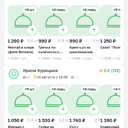
≈6 шт.
≈4 порц.
≈4 порц.
≈5 порц.
1 290 ₽
0,6 кг
990 ₽
0,8 кг
990 ₽
1 кг
1 250 ₽
0,7 
Минтай в кляре
Гречка по-
Крем-суп из
Салат "Полянка
(филе Borealis)
купечески с
шампиньонов
курицей
≈ 215₽ / шт.
≈ 248₽ / порц.
≈ 248₽ / порц.
≈ 250₽ / порц.
Ирина Курицына
5.0 (152)
11 августа с 12:00
—
₽
₽
₽
≈5 шт.
≈4 порц.
≈8 порц.
≈4 порц.
1 050 ₽
0,4 кг
1 530 ₽
1,2 кг
1 760 ₽
2 л
1 390 ₽
1 
Жюльен с
Гуляш из
Суп с
Сливочный рис 