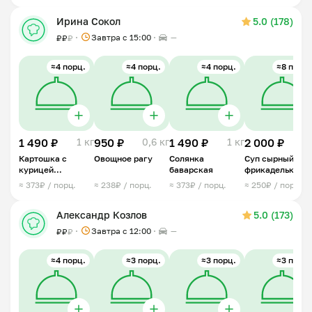
Ирина Сокол
5.0 (178)
Завтра c 15:00
—
₽
₽
₽
≈4 порц.
≈4 порц.
≈4 порц.
≈8 порц.
1 490 ₽
1 кг
950 ₽
0,6 кг
1 490 ₽
1 кг
2 000 ₽
2 
Картошка с
Овощное рагу
Солянка
Суп сырный с
курицей
баварская
фрикадельками
тушенная
≈ 373₽ / порц.
≈ 238₽ / порц.
≈ 373₽ / порц.
≈ 250₽ / порц.
Александр Козлов
5.0 (173)
Завтра c 12:00
—
₽
₽
₽
≈4 порц.
≈3 порц.
≈3 порц.
≈3 порц.