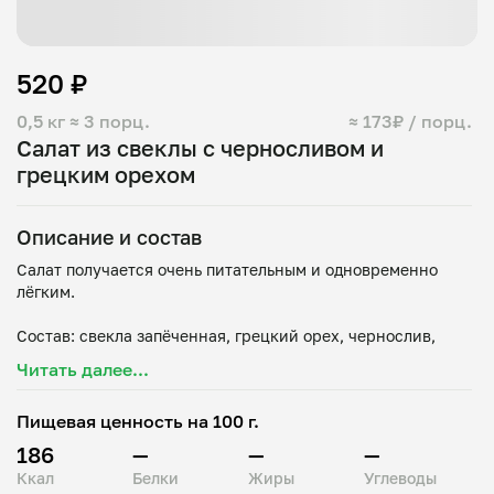
520 ₽
0,5 кг
≈ 3 порц.
≈ 173₽ / порц.
Салат из свеклы с черносливом и
грецким орехом
Описание и состав
Салат получается очень питательным и одновременно
лёгким.
Состав: свекла запëченная, грецкий орех, чернослив,
Читать далее...
Пищевая ценность на 100 г.
186
—
—
—
Ккал
Белки
Жиры
Углеводы