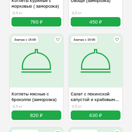
Котлеты куриные с
Овощи (заморозка)
морковью ( заморозка)
0,5 кг
0,5 кг
790 ₽
450 ₽
Завтра c 15:00
Завтра c 15:00
Котлеты мясные с
Салат с пекинской
броколли (заморозка)
капустой и крабовыми
палочками
0,5 кг
0,5 кг
820 ₽
630 ₽