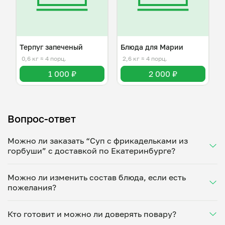
Терпуг запеченый
Блюда для Марии
0,6 кг
≈ 4 порц.
2,6 кг
≈ 4 порц.
1 000 ₽
2 000 ₽
Вопрос-ответ
Можно ли заказать “Суп с фрикадельками из
горбуши” с доставкой по Екатеринбурге?
Да, доставка на дом работает по всему городу!
Можно ли изменить состав блюда, если есть
Укажите удобное время — и получите свежее
пожелания?
домашнее блюдо в большой порции прямо с плиты.
Герметичная упаковка сохраняет тепло до 90
Конечно! Ирина Сычева адаптирует блюдо под
минут. Статус заказа отслеживайте в личном
Кто готовит и можно ли доверять повару?
ваши предпочтения: уберет специи, снизит
кабинете, а с поваром можно связаться напрямую в