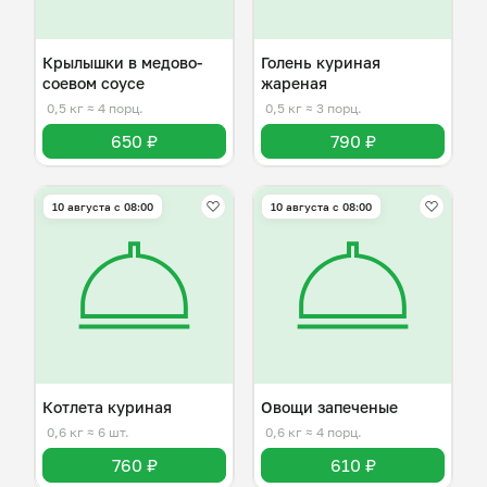
Крылышки в медово-
Голень куриная
соевом соусе
жареная
0,5 кг
≈ 4 порц.
0,5 кг
≈ 3 порц.
650 ₽
790 ₽
10 августа с 08:00
10 августа с 08:00
Котлета куриная
Овощи запеченые
0,6 кг
≈ 6 шт.
0,6 кг
≈ 4 порц.
760 ₽
610 ₽