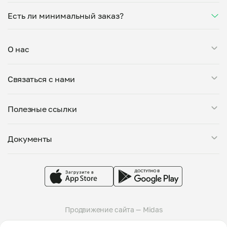
количество соли, сахара или заменит ингредиенты.
чате. Рекомендуем оформлять заказ заранее —
“Суп с фрикадельками из горбуши” готовит Ирина
Укажите пожелания при оформлении или напишите
утром на вечер или сегодня на завтра.
Есть ли минимальный заказ?
Сычева — проверенный повар из г.Екатеринбург.
напрямую в чат — домашние блюда готовятся
Каждый повар проходит дегустацию, показывает
именно так, как удобно вам.
Минимальная сумма заказа — 250 ₽. Можете
свою кухню и документы перед началом работы.
заказать на дом “Суп с фрикадельками из
Выбирайте по меню, отзывам или расстоянию до
О нас
горбуши”, если его цена соответствует минимуму,
вашего адреса для доставки или самовывоза.
или добавить другие блюда от того же повара. В
Мой Повар — это сервис заказа блюд от личных поваров.
одном заказе могут быть только блюда от одного
Связаться с нами
Все повара, представленные на платформе, проходят
повара.
тщательную проверку: мы дегустируем блюда, проверяем
Поддержка в Telegram
условия приготовления на кухне и знакомим поваров с
Полезные ссылки
support@mypovar.ru
требованиями пищевой безопасности. Блюда готовятся
большими порциями — от 0,5 кг. Вы можете оставить
Стать поваром
комментарий к заказу, указав свои предпочтения.
Документы
О компании
Доступны самовывоз и доставка от любого повара.
Города присутствия
Политика конфиденциальности
Telegram-канал
Пользовательское соглашение
Группа VK
Публичная оферта
Продвижение сайта — Midas