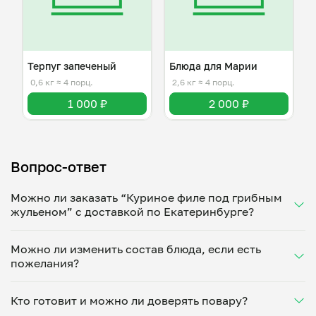
Терпуг запеченый
Блюда для Марии
0,6 кг
≈ 4 порц.
2,6 кг
≈ 4 порц.
1 000 ₽
2 000 ₽
Вопрос-ответ
Можно ли заказать “Куриное филе под грибным
жульеном” с доставкой по Екатеринбурге?
Да, доставка на дом работает по всему городу!
Можно ли изменить состав блюда, если есть
Укажите удобное время — и получите свежее
пожелания?
домашнее блюдо в большой порции прямо с плиты.
Герметичная упаковка сохраняет тепло до 90
Конечно! Ирина Сычева адаптирует блюдо под
минут. Статус заказа отслеживайте в личном
Кто готовит и можно ли доверять повару?
ваши предпочтения: уберет специи, снизит
кабинете, а с поваром можно связаться напрямую в