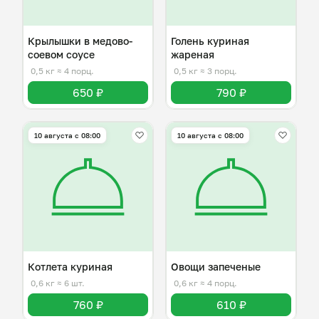
Крылышки в медово-
Голень куриная
соевом соусе
жареная
0,5 кг
≈ 4 порц.
0,5 кг
≈ 3 порц.
650 ₽
790 ₽
10 августа с 08:00
10 августа с 08:00
Котлета куриная
Овощи запеченые
0,6 кг
≈ 6 шт.
0,6 кг
≈ 4 порц.
760 ₽
610 ₽