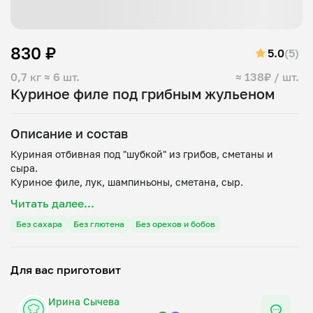
830 ₽
5.0
(5)
0,7 кг
≈ 6 шт.
≈ 138₽ / шт.
Куриное филе под грибным жульеном
Описание и состав
Куриная отбивная под "шубкой" из грибов, сметаны и
сыра.
Читать далее...
Без сахара
Без глютена
Без орехов и бобов
Для вас приготовит
Ирина Сычева