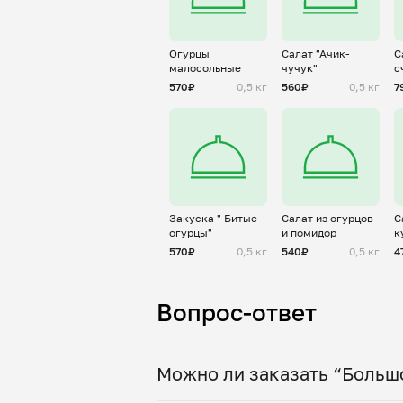
Огурцы
Салат "Ачик-
С
малосольные
чучук"
с
570₽
0,5 кг
560₽
0,5 кг
7
Закуска " Битые
Салат из огурцов
С
огурцы"
и помидор
к
570₽
0,5 кг
540₽
0,5 кг
4
Вопрос-ответ
Можно ли заказать “Больш