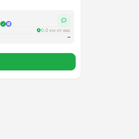
р
0.0 км от вас
—