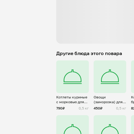
Другие блюда этого повара
Котлеты куриные
Овощи
К
с морковью для
(заморозка) для
б
Алены(
Алены
А
790₽
0,5 кг
450₽
0,5 кг
8
заморозка)