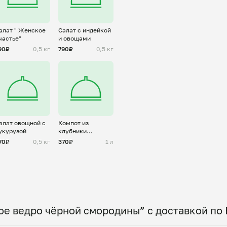
алат " Женское
Салат с индейкой
частье"
и овощами
90₽
0,5 кг
790₽
0,5 кг
алат овощной с
Компот из
укурузой
клубники
большой
70₽
0,5 кг
370₽
1 л
ое ведро чёрной смородины” с доставкой по