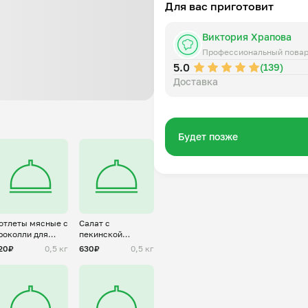
Для вас приготовит
Виктория Храпова
Профессиональный пова
5.0
(139)
Доставка
Будет позже
отлеты мясные с
Салат с
роколли для
пекинской
лены(заморозка)
капустой и
20₽
0,5 кг
630₽
0,5 кг
крабовыми
палочками