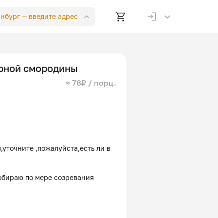
инбург —
введите адрес
рной смородины
≈ 78₽ / порц.
,уточните ,пожалуйста,есть ли в