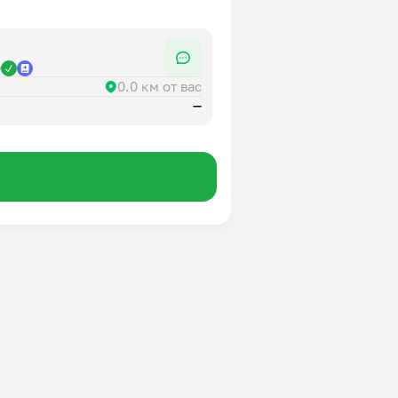
р
0.0 км от вас
—