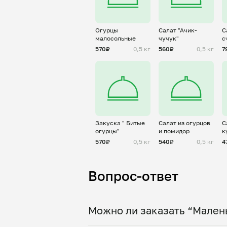
Огурцы
Салат "Ачик-
С
малосольные
чучук"
с
570₽
0,5 кг
560₽
0,5 кг
7
Закуска " Битые
Салат из огурцов
С
огурцы"
и помидор
к
570₽
0,5 кг
540₽
0,5 кг
4
Вопрос-ответ
Можно ли заказать “Мален