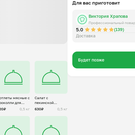
Для вас приготовит
Виктория Храпова
Профессиональный пова
5.0
(139)
Доставка
Будет позже
отлеты мясные с
Салат с
роколли для
пекинской
лены(заморозка)
капустой и
20₽
0,5 кг
630₽
0,5 кг
крабовыми
палочками