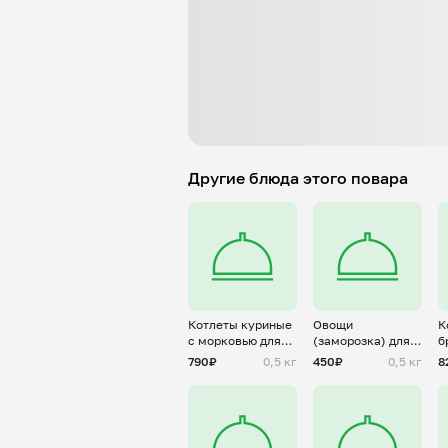
Другие блюда этого повара
Котлеты куриные
Овощи
К
с морковью для
(заморозка) для
б
Алены(
Алены
А
790₽
0,5 кг
450₽
0,5 кг
8
заморозка)