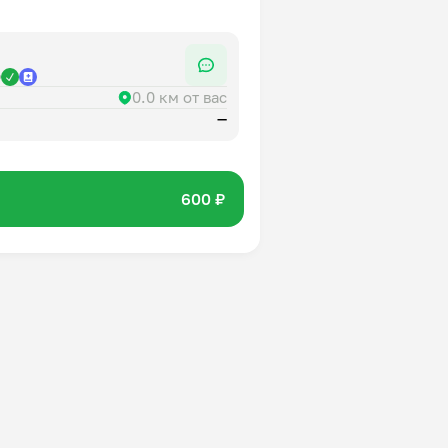
р
0.0 км от вас
—
600 ₽