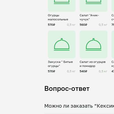
Огурцы
Салат "Ачик-
С
малосольные
чучук"
с
570₽
0,5 кг
560₽
0,5 кг
7
Закуска " Битые
Салат из огурцов
С
огурцы"
и помидор
к
570₽
0,5 кг
540₽
0,5 кг
4
Вопрос-ответ
Можно ли заказать “Кексик