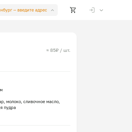
инбург —
введите адрес
≈ 85₽ / шт.
ом
хар, молоко, сливочное масло,