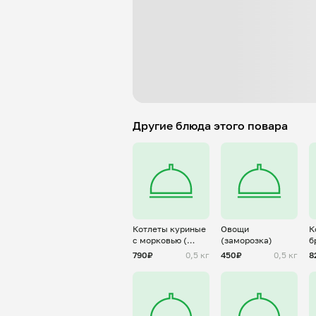
Другие блюда этого повара
Котлеты куриные
Овощи
К
с морковью (
(заморозка)
б
заморозка)
(
790₽
0,5 кг
450₽
0,5 кг
8