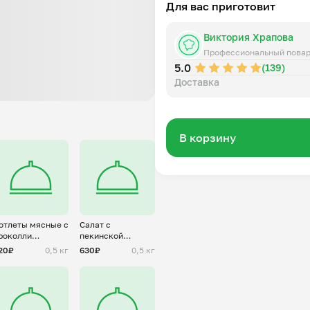
Для вас приготовит
Виктория Храпова
Профессиональный пова
5.0
(139)
Доставка
В корзину
отлеты мясные с
Салат с
роколли
пекинской
заморозка)
капустой и
20₽
0,5 кг
630₽
0,5 кг
крабовыми
палочками