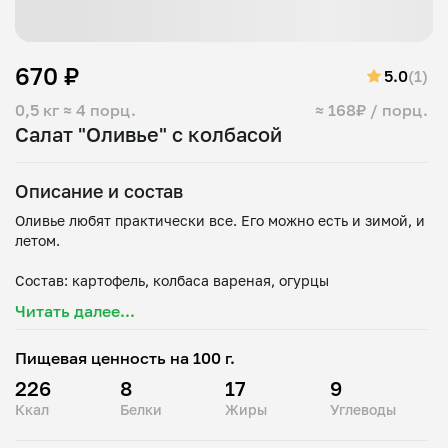
670 ₽
5.0
(1)
0,5 кг
≈ 4 порц.
≈ 168₽ / порц.
Салат "Оливье" с колбасой
Описание и состав
Оливье любят практически все. Его можно есть и зимой, и
летом.
Состав: картофель, колбаса вареная, огурцы
маринованные, яйца, морковь отварная, зеленый
Читать далее...
Пищевая ценность на 100 г.
226
8
17
9
Ккал
Белки
Жиры
Углеводы