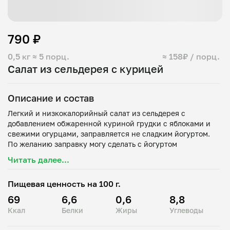
790 ₽
0,5 кг
≈ 5 порц.
≈ 158₽ / порц.
Салат из сельдерея с курицей
Описание и состав
Легкий и низкокалорийный салат из сельдерея с
добавлением обжаренной куриной грудки с яблоками и
свежими огурцами, заправляется не сладким йогуртом.
По желанию заправку могу сделать с йогуртом
безлактозным. Для этого достаточно при заказе указать в
Читать далее...
Пищевая ценность на 100 г.
69
6,6
0,6
8,8
Ккал
Белки
Жиры
Углеводы