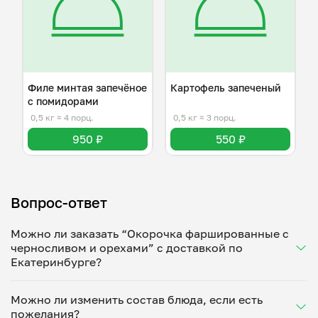
Филе минтая запечёное
Картофель запеченый
с помидорами
0,5 кг
≈ 4 порц.
0,5 кг
≈ 3 порц.
950 ₽
550 ₽
Вопрос-ответ
Можно ли заказать “Окорочка фаршированные с
черносливом и орехами” с доставкой по
Екатеринбурге?
Да, доставка на дом работает по всему городу!
Можно ли изменить состав блюда, если есть
Укажите удобное время — и получите свежее
пожелания?
домашнее блюдо в большой порции прямо с плиты.