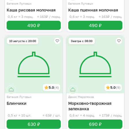
Евгения Луговых
Евгения Луговых
Каша рисовая молочная
Каша пшенная молочная
0,6 кг
≈ 3 порц.
≈ 163₽ / порц.
0,6 кг
≈ 3 порц.
≈ 163₽ / порц.
490 ₽
490 ₽
10 августа с 20:00
Завтра c 08:00
5.0
(4)
5.0
(9)
Евгения Луговых
Денис Мерзляков
Блинчики
Морковно-творожная
запеканка
0,5 кг
≈ 10 шт.
≈ 63₽ / шт.
0,6 кг
≈ 4 порц.
≈ 173₽ / порц.
630 ₽
690 ₽