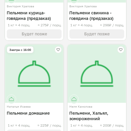
Виктория Храпова
Виктория Храпова
Пельмени курица-
Пельмени свинина -
говядина (предзаказ)
говядина (предзаказ)
1 кг
≈ 4 порц.
≈ 275₽ / порц.
1 кг
≈ 4 порц.
≈ 298₽ / порц.
Будет позже
Будет позже
Завтра c 16:00
Наталья Исаева
Неля Камолова
Пельмени домашние
Пельмени, Хальял,
зомороженний
1 кг
≈ 4 порц.
≈ 225₽ / порц.
1 кг
≈ 4 порц.
≈ 200₽ / порц.