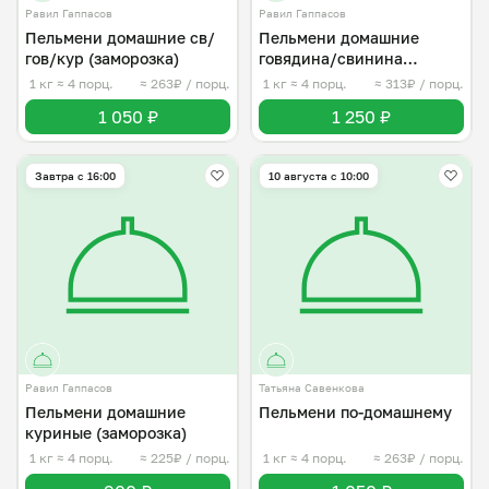
Равил Гаппасов
Равил Гаппасов
Пельмени домашние св/
Пельмени домашние
гов/кур (заморозка)
говядина/свинина
(заморозка)
1 кг
≈ 4 порц.
≈ 263₽ / порц.
1 кг
≈ 4 порц.
≈ 313₽ / порц.
1 050 ₽
1 250 ₽
Завтра c 16:00
10 августа с 10:00
Равил Гаппасов
Татьяна Савенкова
Пельмени домашние
Пельмени по-домашнему
куриные (заморозка)
1 кг
≈ 4 порц.
≈ 225₽ / порц.
1 кг
≈ 4 порц.
≈ 263₽ / порц.