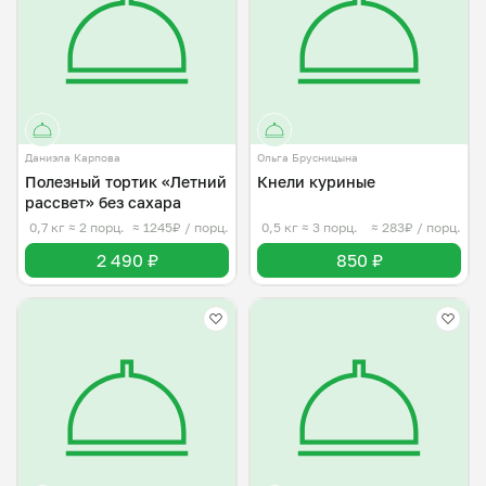
Даниэла Карпова
Ольга Брусницына
Полезный тортик «Летний
Кнели куриные
рассвет» без сахара
0,7 кг
≈ 2 порц.
≈ 1245₽ / порц.
0,5 кг
≈ 3 порц.
≈ 283₽ / порц.
2 490 ₽
850 ₽