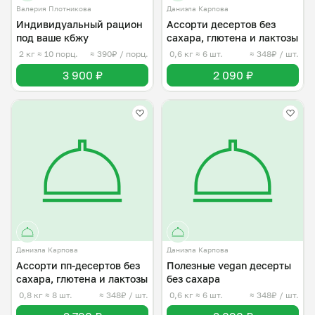
Валерия Плотникова
Даниэла Карпова
Индивидуальный рацион
Ассорти десертов без
под ваше кбжу
сахара, глютена и лактозы
2 кг
≈ 10 порц.
≈ 390₽ / порц.
0,6 кг
≈ 6 шт.
≈ 348₽ / шт.
3 900 ₽
2 090 ₽
Даниэла Карпова
Даниэла Карпова
Ассорти пп-десертов без
Полезные vegan десерты
сахара, глютена и лактозы
без сахара
0,8 кг
≈ 8 шт.
≈ 348₽ / шт.
0,6 кг
≈ 6 шт.
≈ 348₽ / шт.