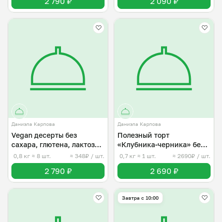
2 790 ₽
2 090 ₽
Даниэла Карпова
Даниэла Карпова
Vegan десерты без
Полезный торт
сахара, глютена, лактозы,
«Клубника-черника» без
raw
сахара
0,8 кг
≈ 8 шт.
≈ 348₽ / шт.
0,7 кг
≈ 1 шт.
≈ 2690₽ / шт.
2 790 ₽
2 690 ₽
Завтра c 10:00