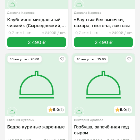
Даниэла Карпова
Даниэла Карпова
Клубнично-миндальный
«Баунти» без выпечки,
чизкейк (Сыроедческий,
сахара, глютена, лактозы
веган)
0,7 кг
≈ 1 шт.
≈ 2490₽ / шт.
0,7 кг
≈ 1 шт.
≈ 2490₽ / шт.
2 490 ₽
2 490 ₽
10 августа с 20:00
10 августа с 15:00
5.0
(1)
5.0
(1)
Евгения Луговых
Виктория Храпова
Бедра куриные жаренные
Горбуша, запечëнная под
сыром
0,5 кг
≈ 3 шт.
≈ 266₽ / шт.
0,5 кг
≈ 3 порц.
≈ 413₽ / порц.