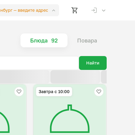
инбург —
введите адрес
Блюда
92
Повара
Найти
По возрастанию цены
По убыванию цены
По новизне
Завтра c 10:00