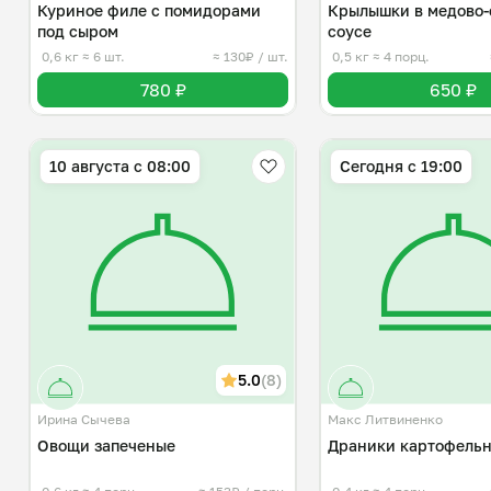
Куриное филе с помидорами
Крылышки в медово-
под сыром
соусе
0,6 кг
≈ 6 шт.
≈ 130₽ / шт.
0,5 кг
≈ 4 порц.
780 ₽
650 ₽
10 августа с 08:00
Сегодня с 19:00
5.0
(8)
Ирина Сычева
Макс Литвиненко
Овощи запеченые
Драники картофель