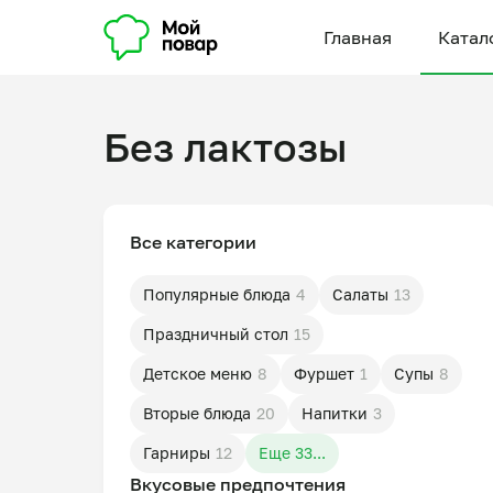
Главная
Катал
Без лактозы
Все категории
Популярные блюда
4
Салаты
13
Праздничный стол
15
Детское меню
8
Фуршет
1
Супы
8
Вторые блюда
20
Напитки
3
Гарниры
12
Еще 33...
Вкусовые предпочтения