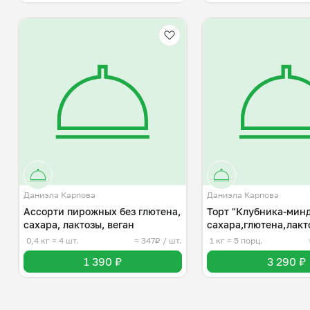
Даниэла Карпова
Даниэла Карпова
Ассорти пирожных без глютена,
Торт "Клубника-минд
сахара, лактозы, веган
сахара,глютена,лакт
0,4 кг
≈ 4 шт.
≈ 347₽ / шт.
1 кг
≈ 5 порц.
1 390 ₽
3 290 ₽