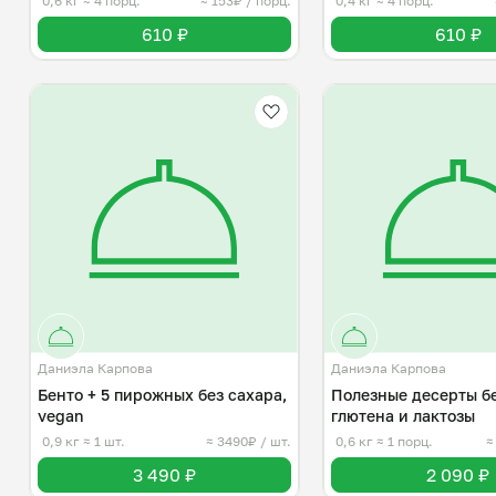
0,6 кг
≈ 4 порц.
≈ 153₽ / порц.
0,4 кг
≈ 4 порц.
610 ₽
610 ₽
Даниэла Карпова
Даниэла Карпова
Бенто + 5 пирожных без сахара,
Полезные десерты бе
vegan
глютена и лактозы
0,9 кг
≈ 1 шт.
≈ 3490₽ / шт.
0,6 кг
≈ 1 порц.
≈
3 490 ₽
2 090 ₽