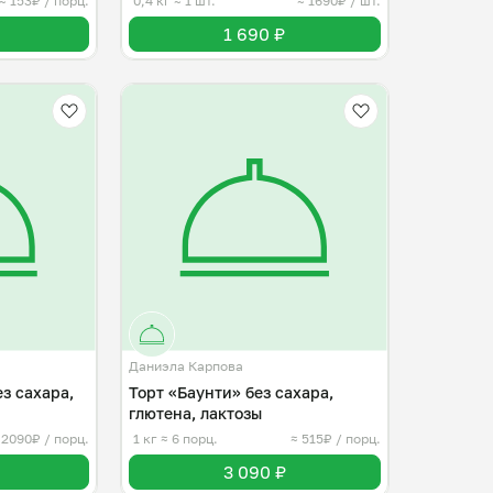
≈ 153₽ / порц.
0,4 кг
≈ 1 шт.
≈ 1690₽ / шт.
1 690 ₽
Даниэла Карпова
з сахара,
Торт «Баунти» без сахара,
глютена, лактозы
 2090₽ / порц.
1 кг
≈ 6 порц.
≈ 515₽ / порц.
3 090 ₽