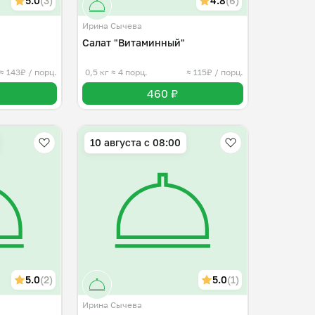
5.0
(3)
4.8
(6)
Ирина Сычева
Салат "Витаминный"
≈ 143₽ / порц.
0,5 кг
≈ 4 порц.
≈ 115₽ / порц.
460 ₽
10 августа с 08:00
5.0
(2)
5.0
(1)
Ирина Сычева