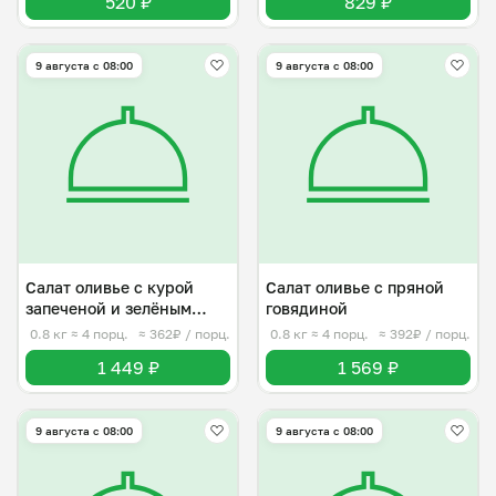
520 ₽
829 ₽
9 августа с 08:00
9 августа с 08:00
Салат оливье с курой
Салат оливье с пряной
запеченой и зелёным
говядиной
майонезом
0.8 кг
≈ 4 порц.
≈ 362₽ / порц.
0.8 кг
≈ 4 порц.
≈ 392₽ / порц.
1 449 ₽
1 569 ₽
9 августа с 08:00
9 августа с 08:00