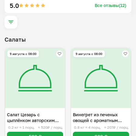
чистота и соблюдение санитарных норм, 
5.0
Все отзывы(12)
аккуратность, контроль качества продуктов, 
креативность и ответственность.
Салаты
9 августа с 08:00
9 августа с 08:00
Салат Цезарь с
Винегрет из печеных
цыплёнком авторским
овощей с ароматным
соусом
маслом
0.2 кг
≈ 1 порц.
≈ 520₽ / порц.
0.8 кг
≈ 4 порц.
≈ 207₽ / порц.