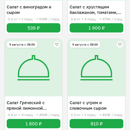
Салат с виноградом и
Салат с хрустящим
сыром
баклажаном, томатами,
сыром фета
0.2 кг
≈ 1 порц.
≈ 539₽ / порц.
0.8 кг
≈ 4 порц.
≈ 475₽ / порц.
539 ₽
1 900 ₽
9 августа с 08:00
9 августа с 08:00
Салат Греческий с
Салат с угрем и
пряной лимонной
сливочным сыром
заправкой
0.8 кг
≈ 4 порц.
≈ 450₽ / порц.
0.2 кг
≈ 1 порц.
≈ 810₽ / порц.
1 800 ₽
810 ₽