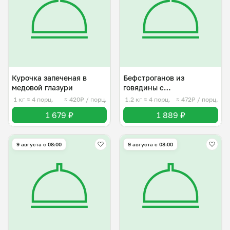
Курочка запеченая в
Бефстроганов из
медовой глазури
говядины с
картофельным пюре
1 кг
≈ 4 порц.
≈ 420₽ / порц.
1.2 кг
≈ 4 порц.
≈ 472₽ / порц.
1 679 ₽
1 889 ₽
9 августа с 08:00
9 августа с 08:00