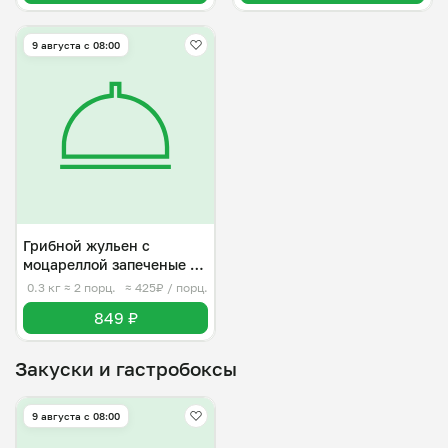
9 августа с 08:00
Грибной жульен с
моцареллой запеченые в
томате
0.3 кг
≈ 2 порц.
≈ 425₽ / порц.
849 ₽
Закуски и гастробоксы
9 августа с 08:00