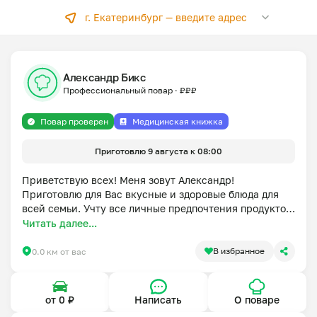
г. Екатеринбург —
введите адрес
Александр Бикс
Профессиональный повар
·
₽
₽
₽
Повар проверен
Медицинская книжка
Приготовлю 9 августа к 08:00
Приветствую всех! Меня зовут Александр! 
Приготовлю для Вас вкусные и здоровые блюда для 
всей семьи. Учту все личные предпочтения продуктов 
и пожелания по составу блюд. Имею 15-тилетний опыт 
Читать далее...
работы в лучших ресторанах, организациях 
кейтеринга, а так же индивидуальное приготовление 
В избранное
0.0 км от вас
блюд для руководителей крупных предприятий. 
Регулярно участвую и являюсь призером кулинарных 
соревнований нашей любимой страны. При 
от 0 ₽
Написать
О поваре
приготовлении блюд придерживаюсь принципов: 