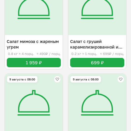
Салат мимоза с жареным
Салат с грушей
угрем
карамелизированной и
сыром
0.8 кг
≈ 4 порц.
≈ 490₽ / порц.
0.2 кг
≈ 1 порц.
≈ 699₽ / порц.
1 959 ₽
699 ₽
9 августа с 08:00
9 августа с 08:00