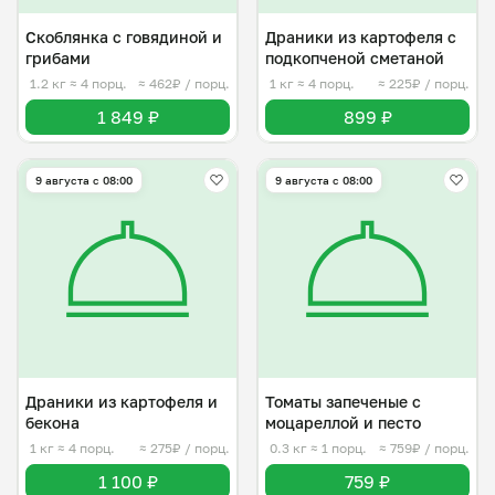
Скоблянка с говядиной и
Драники из картофеля с
грибами
подкопченой сметаной
1.2 кг
≈ 4 порц.
≈ 462₽ / порц.
1 кг
≈ 4 порц.
≈ 225₽ / порц.
1 849 ₽
899 ₽
9 августа с 08:00
9 августа с 08:00
Драники из картофеля и
Томаты запеченые с
бекона
моцареллой и песто
1 кг
≈ 4 порц.
≈ 275₽ / порц.
0.3 кг
≈ 1 порц.
≈ 759₽ / порц.
1 100 ₽
759 ₽