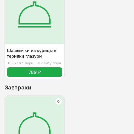
Шашлычки из курицы в
терияки глазури
0.3 кг
≈ 1 порц.
≈ 789₽ / порц.
789 ₽
Завтраки