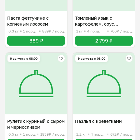
Паста феттучине с
Томленый язык с
копченым лососем
картофелем, соус
сливочный
0.3 кг
≈ 1 порц.
≈ 889₽ / порц.
1 кг
≈ 4 порц.
≈ 700₽ / порц.
889 ₽
2 799 ₽
9 августа с 08:00
9 августа с 08:00
Рулетик куриный с сыром
Паэлья с креветками
и черносливом
0.5 кг
≈ 1 порц.
≈ 1839₽ / порц.
1.2 кг
≈ 4 порц.
≈ 672₽ / порц.