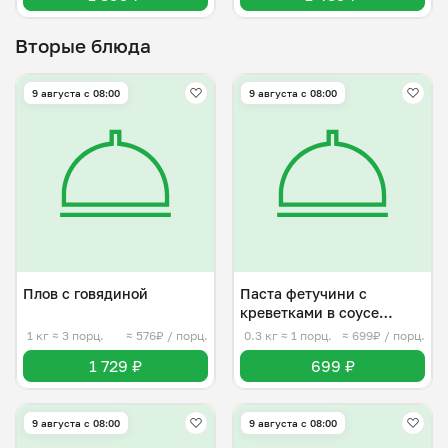
Вторые блюда
9 августа с 08:00
9 августа с 08:00
Плов с говядиной
Паста фетучини с
креветками в соусе
ниаполи
1 кг
≈ 3 порц.
≈ 576₽ / порц.
0.3 кг
≈ 1 порц.
≈ 699₽ / порц.
1 729 ₽
699 ₽
9 августа с 08:00
9 августа с 08:00