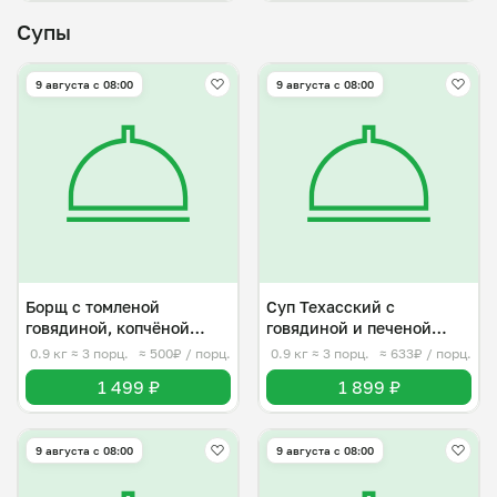
Супы
9 августа с 08:00
9 августа с 08:00
Борщ с томленой
Суп Техасский с
говядиной, копчёной
говядиной и печеной
сметаной
кукурузой
0.9 кг
≈ 3 порц.
≈ 500₽ / порц.
0.9 кг
≈ 3 порц.
≈ 633₽ / порц.
1 499 ₽
1 899 ₽
9 августа с 08:00
9 августа с 08:00