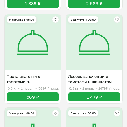
1 839 ₽
2 689 ₽
9 августа с 08:00
9 августа с 08:00
Паста спагетти с
Лосось запеченый с
томатами в
томатами и шпинатом
неаполитанском соусе
0.3 кг
≈ 1 порц.
≈ 569₽ / порц.
0.3 кг
≈ 1 порц.
≈ 1479₽ / порц.
569 ₽
1 479 ₽
9 августа с 08:00
9 августа с 08:00