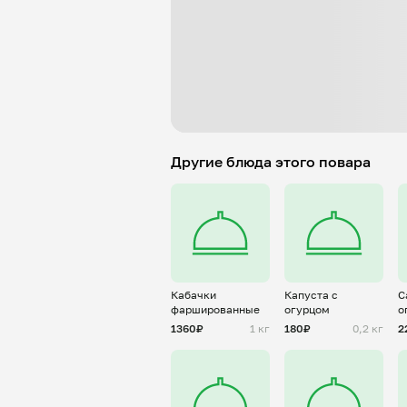
Другие блюда этого повара
Кабачки
Капуста с
С
фаршированные
огурцом
о
г
1360₽
1 кг
180₽
0,2 кг
2
й