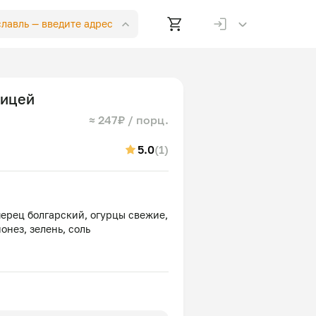
славль —
введите адрес
рицей
≈ 247₽ / порц.
5.0
(1)
ерец болгарский, огурцы свежие,