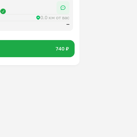
р
0.0 км от вас
—
740 ₽