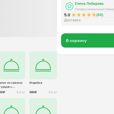
Елена Лебедева
Профессиональный пова
5.0
(60)
Доставка
В корзину
алат из свежих
Индейка
гурцов с
реческим
20₽
0,2 кг
380₽
0,1 кг
огуртом