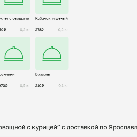
млет с овощами
Кабачок тушеный
50₽
0,2 кг
278₽
0,2 кг
ранчини
Бризоль
270₽
0,5 кг
210₽
0,1 кг
овощной с курицей” с доставкой по Ярослав