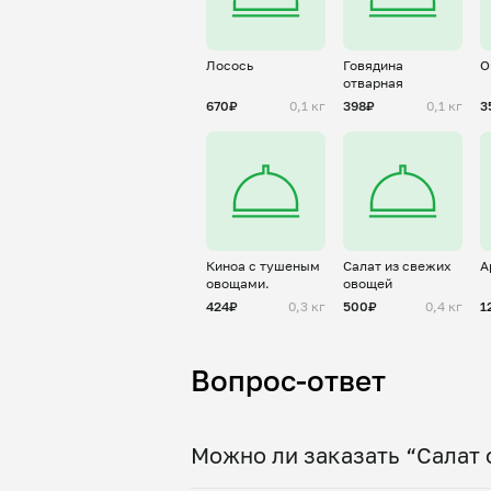
Лосось
Говядина
О
отварная
670₽
0,1 кг
398₽
0,1 кг
3
Киноа с тушеным
Салат из свежих
А
овощами.
овощей
424₽
0,3 кг
500₽
0,4 кг
1
Вопрос-ответ
Можно ли заказать “Салат 