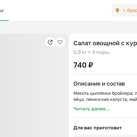
ог
г. Яро
Салат овощной с ку
0,5 кг
≈ 3 порц.
740 ₽
Описание и состав
Мякоть цыплёнка бройлера, п
Читать далее...
Для вас приготовит