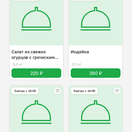
Салат из свежих
Индейка
огурцов с греческим
йогуртом
0,2 кг
0,1 кг
220 ₽
380 ₽
Завтра c 16:00
Завтра c 16:00