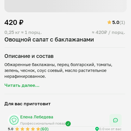
420 ₽
5.0
(1)
0,25 кг
≈ 1 порц.
≈ 420₽ / порц.
Овощной салат с баклажанами
Описание и состав
Обжаренные баклажаны, перец болгарский, томаты,
зелень, чеснок, соус соевый, масло растительное
Читать далее...
Для вас приготовит
Елена Лебедева
Профессиональный повар
(60)
5.0
0.0 км от вас