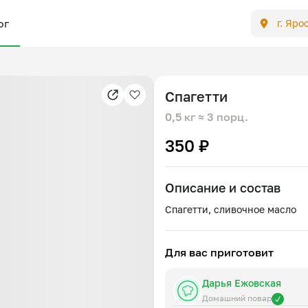
ог
г. Яро
Спагетти
0,5 кг
≈ 3 порц.
350 ₽
Описание и состав
Для вас приготовит
Дарья Ежовская
Домашний повар