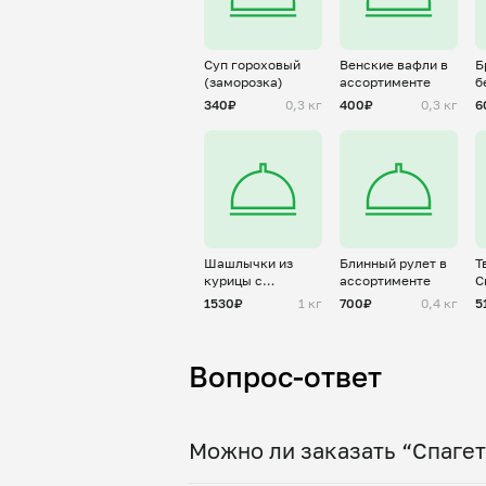
Суп гороховый
Венские вафли в
Б
(заморозка)
ассортименте
б
п
340₽
0,3 кг
400₽
0,3 кг
6
я
Шашлычки из
Блинный рулет в
Т
курицы с
ассортименте
С
овощами
и
1530₽
1 кг
700₽
0,4 кг
5
Вопрос-ответ
Можно ли заказать “Спагет