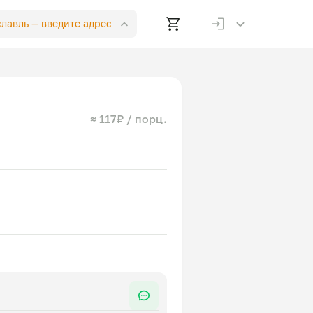
славль —
введите адрес
≈ 117₽ / порц.