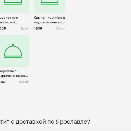
рускетта с
Крылья куриные в
економ и
медово-соевом
ерепелиным
соусе
00₽
0, кг
480₽
0,5 кг
йцом
ворожные
ырники с сыром
 зеленью
10₽
0,5 кг
ти” с доставкой по Ярославле?