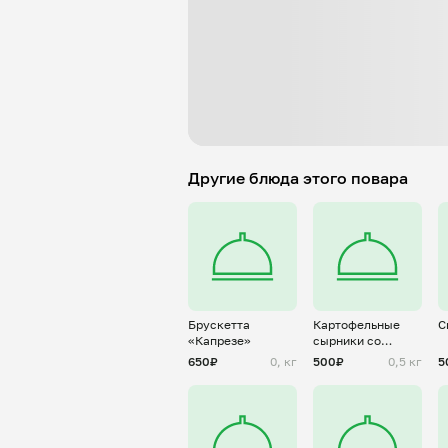
Другие блюда этого повара
Брускетта
Картофельные
С
«Капрезе»
сырники со
шпинатом
650₽
0, кг
500₽
0,5 кг
5