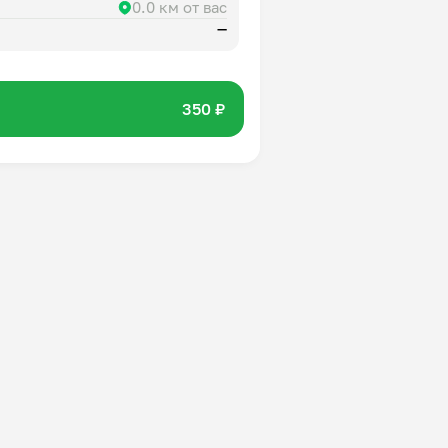
0.0 км от вас
—
350 ₽