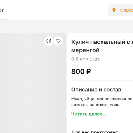
ог
г. Яро
Кулич пасхальный с
меренгой
0,6 кг
≈ 1 шт.
800 ₽
Описание и состав
Мука, яйца, масло сливочное
Читать далее...
Для вас приготовит