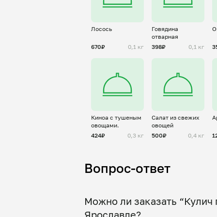
Лосось
Говядина
О
отварная
670₽
0,1 кг
398₽
0,1 кг
3
Киноа с тушеным
Салат из свежих
А
овощами.
овощей
424₽
0,3 кг
500₽
0,4 кг
1
Вопрос-ответ
Можно ли заказать “Кулич 
Ярославле?