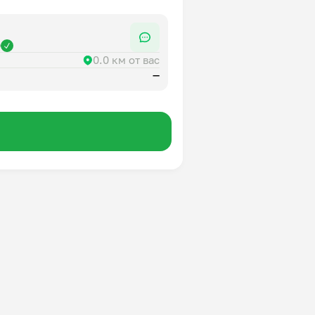
р
0.0 км от вас
—