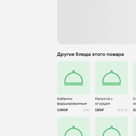
Другие блюда этого повара
Кабачки
Капуста с
С
фаршированные
огурцом
о
г
1360₽
1 кг
180₽
0,2 кг
2
й