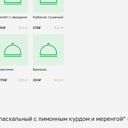
млет с овощами
Кабачок тушеный
50₽
0,2 кг
278₽
0,2 кг
ранчини
Бризоль
270₽
0,5 кг
210₽
0,1 кг
пасхальный с лимонным курдом и меренгой” 