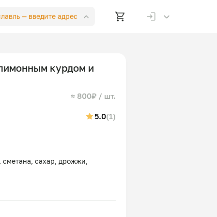
славль —
введите адрес
 лимонным курдом и
≈ 800₽ / шт.
5.0
(1)
, сметана, сахар, дрожжи,