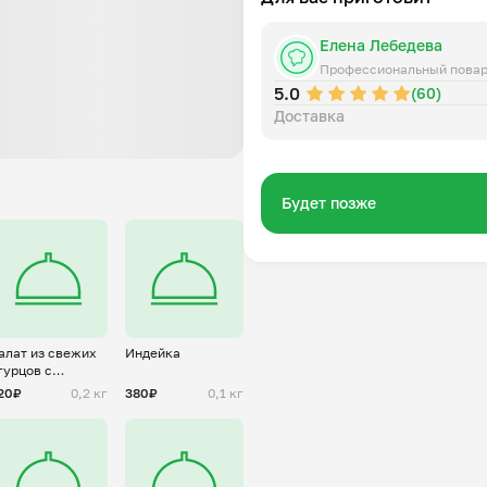
Елена Лебедева
Профессиональный пова
5.0
(60)
Доставка
Будет позже
алат из свежих
Индейка
гурцов с
реческим
20₽
0,2 кг
380₽
0,1 кг
огуртом