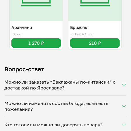
Аранчини
Бризоль
0,5 кг
0,1 кг
≈ 1 шт.
1 270 ₽
210 ₽
Вопрос-ответ
Можно ли заказать “Баклажаны по-китайски” с
доставкой по Ярославле?
Да, доставка на дом работает по всему городу!
Можно ли изменить состав блюда, если есть
Укажите удобное время — и получите свежее
пожелания?
домашнее блюдо в большой порции прямо с плиты.
Герметичная упаковка сохраняет тепло до 90
Конечно! Елена Лебедева адаптирует блюдо под
минут. Статус заказа отслеживайте в личном
Кто готовит и можно ли доверять повару?
ваши предпочтения: уберет специи, снизит
кабинете, а с поваром можно связаться напрямую в