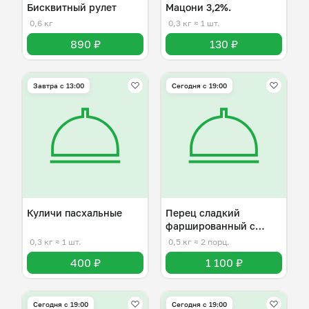
Бисквитный рулет
Мацони 3,2%.
0,6 кг
0,3 кг
≈ 1 шт.
890 ₽
130 ₽
Завтра c 13:00
Сегодня с 19:00
Куличи пасхальные
Перец сладкий
фаршированный с
сыром
0,3 кг
≈ 1 шт.
0,5 кг
≈ 2 порц.
400 ₽
1 100 ₽
Сегодня с 19:00
Сегодня с 19:00