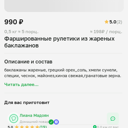
990 ₽
5.0
(2)
0,5 кг
≈ 5 порц.
≈ 198₽ / порц.
Фаршированные рулетики из жареных
баклажанов
Описание и состав
баклажаны жареные, грецкий орех,,соль, хмели сунели,
Читать далее...
Для вас приготовит
Лиана Мадоян
Домашний повар
(19)
5.0
0.0 км от вас