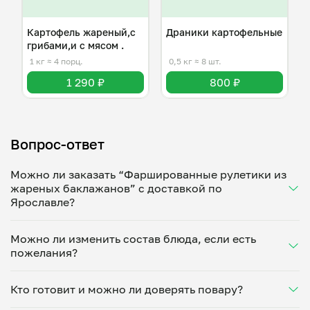
Картофель жареный,с
Драники картофельные
грибами,и с мясом .
1 кг
≈ 4 порц.
0,5 кг
≈ 8 шт.
1 290 ₽
800 ₽
Вопрос-ответ
Можно ли заказать “Фаршированные рулетики из
жареных баклажанов” с доставкой по
Ярославле?
Да, доставка на дом работает по всему городу!
Можно ли изменить состав блюда, если есть
Укажите удобное время — и получите свежее
пожелания?
домашнее блюдо в большой порции прямо с плиты.
Герметичная упаковка сохраняет тепло до 90
Конечно! Лиана Мадоян адаптирует блюдо под
минут. Статус заказа отслеживайте в личном
Кто готовит и можно ли доверять повару?
ваши предпочтения: уберет специи, снизит
кабинете, а с поваром можно связаться напрямую в
количество соли, сахара или заменит ингредиенты.