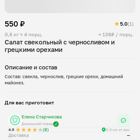
550 ₽
5.0
(1)
0,6 кг
≈ 4 порц.
≈ 138₽ / порц.
Салат свекольный с черносливом и
грецкими орехами
Описание и состав
Состав: свекла, чернослив, грецкие орехи, домашний
Для вас приготовит
Елена Старчикова
Домашний повар
(8)
4.9
0.0 км от вас
Доставка
—