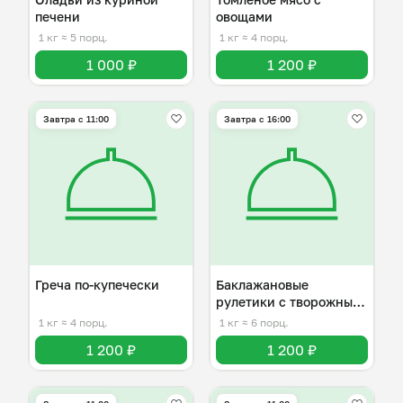
печени
овощами
1 кг
≈ 5 порц.
1 кг
≈ 4 порц.
1 000 ₽
1 200 ₽
Завтра c 11:00
Завтра c 16:00
Греча по-купечески
Баклажановые
рулетики с творожным
сыром и орехом
1 кг
≈ 4 порц.
1 кг
≈ 6 порц.
1 200 ₽
1 200 ₽