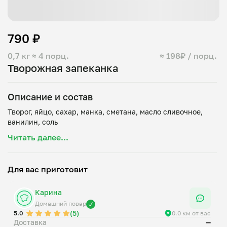
790 ₽
0,7 кг
≈ 4 порц.
≈ 198₽ / порц.
Творожная запеканка
Описание и состав
Творог, яйцо, сахар, манка, сметана, масло сливочное,
Читать далее...
Для вас приготовит
Карина
Домашний повар
(5)
5.0
0.0 км от вас
Доставка
—