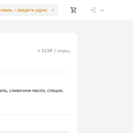
славль —
введите адрес
≈ 313₽ / порц.
ель, сливочное масло, специи,