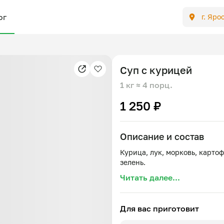
ог
г. Яро
Суп с курицей
1 кг
≈ 4 порц.
1 250 ₽
Описание и состав
Курица, лук, морковь, картоф
Читать далее...
Для вас приготовит