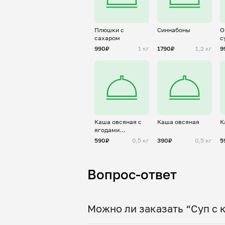
Плюшки с
Синнабоны
О
сахаром
с
б
990₽
1 кг
1790₽
1,2 кг
9
Каша овсяная с
Каша овсяная
К
ягодами
(сухафруктами)
590₽
0,5 кг
390₽
0,5 кг
5
Вопрос-ответ
Можно ли заказать “Суп с 