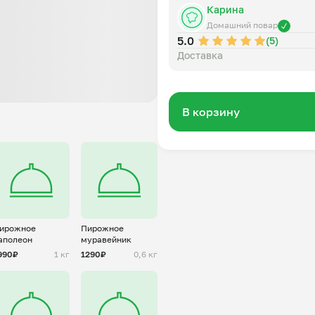
Карина
Домашний повар
5.0
(5)
Доставка
В корзину
ирожное
Пирожное
аполеон
муравейник
990₽
1 кг
1290₽
0,6 кг