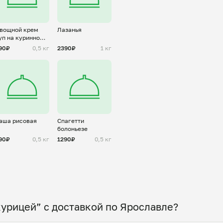
вощной крем
Лазанья
уп на куринном
ульоне
90₽
0,5 кг
2390₽
1 кг
аша рисовая
Спагетти
болоньезе
90₽
0,5 кг
1290₽
0,5 кг
курицей” с доставкой по Ярославле?