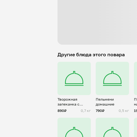
Другие блюда этого повара
Творожная
Пельмени
П
запеканка с
домашние
н
изюмом
890₽
0,7 кг
790₽
0,5 кг
1