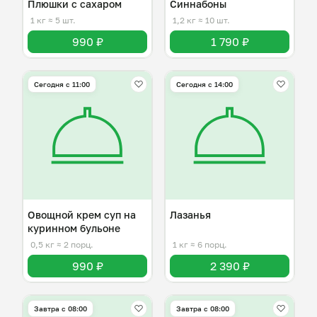
Плюшки с сахаром
Синнабоны
1 кг
≈ 5 шт.
1,2 кг
≈ 10 шт.
990 ₽
1 790 ₽
Сегодня с 11:00
Сегодня с 14:00
Овощной крем суп на
Лазанья
куринном бульоне
0,5 кг
≈ 2 порц.
1 кг
≈ 6 порц.
990 ₽
2 390 ₽
Завтра c 08:00
Завтра c 08:00