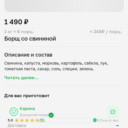
1 490 ₽
1 кг
≈ 6 порц.
≈ 248₽ / порц.
Борщ со свининой
Описание и состав
Свинина, капуста, морковь, картофель, свёкла, лук,
Читать далее...
Для вас приготовит
Карина
Домашний повар
(5)
5.0
0.0 км от вас
Доставка
—