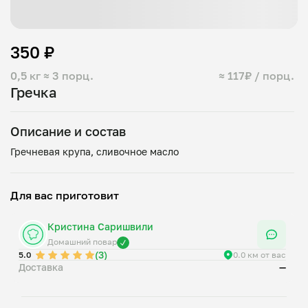
350 ₽
0,5 кг
≈ 3 порц.
≈ 117₽ / порц.
Гречка
Описание и состав
Для вас приготовит
Кристина Саришвили
Домашний повар
(3)
5.0
0.0 км от вас
Доставка
—