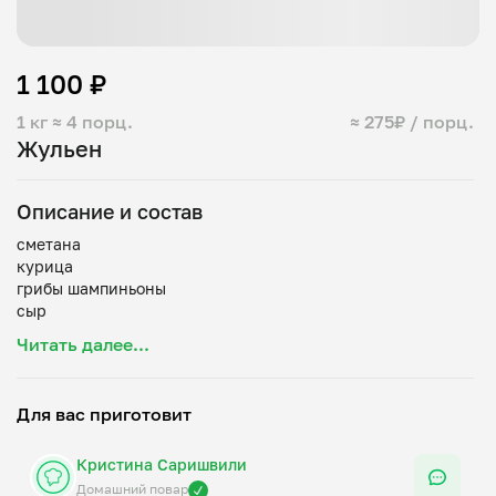
1 100 ₽
1 кг
≈ 4 порц.
≈ 275₽ / порц.
Жульен
Описание и состав
сметана
курица
грибы шампиньоны
сыр
Читать далее...
Для вас приготовит
Кристина Саришвили
Домашний повар