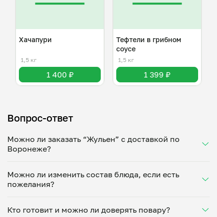
Хачапури
Тефтели в грибном
соусе
1,5 кг
1,5 кг
1 400 ₽
1 399 ₽
Вопрос-ответ
Можно ли заказать “Жульен” с доставкой по
Воронеже?
Да, доставка на дом работает по всему городу!
Можно ли изменить состав блюда, если есть
Укажите удобное время — и получите свежее
пожелания?
домашнее блюдо в большой порции прямо с плиты.
Герметичная упаковка сохраняет тепло до 90
Конечно! Кристина Саришвили адаптирует блюдо
минут. Статус заказа отслеживайте в личном
Кто готовит и можно ли доверять повару?
под ваши предпочтения: уберет специи, снизит
кабинете, а с поваром можно связаться напрямую в