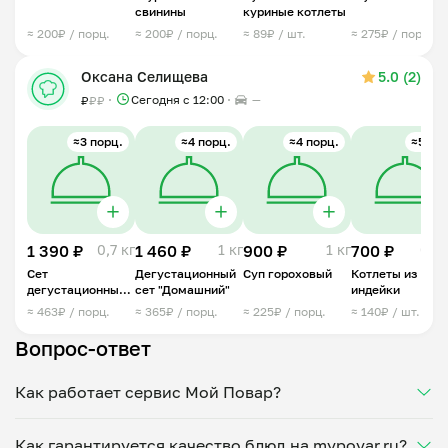
свинины
куриные котлеты
≈ 200₽ / порц.
≈ 200₽ / порц.
≈ 89₽ / шт.
≈ 275₽ / порц.
Оксана Селищева
5.0 (2)
Сегодня с 12:00
—
₽
₽
₽
≈3 порц.
≈4 порц.
≈4 порц.
≈5 шт.
1 390 ₽
0,7 кг
1 460 ₽
1 кг
900 ₽
1 кг
700 ₽
0,5 
Сет
Дегустационный
Суп гороховый
Котлеты из
дегустационный
сет "Домашний"
индейки
"Домашний"
≈ 463₽ / порц.
≈ 365₽ / порц.
≈ 225₽ / порц.
≈ 140₽ / шт.
Вопрос-ответ
Как работает сервис Мой Повар?
Мы помогаем найти проверенных поваров,
Как гарантируется качество блюд на mypovar.ru?