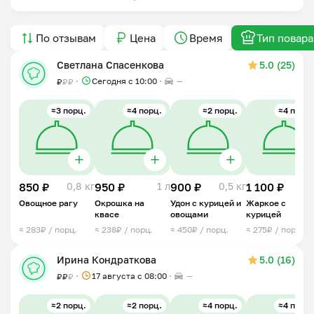
По отзывам
Цена
Время
Тип повара
Светлана Спасенкова
5.0 (25)
Сегодня с 10:00
—
₽
₽
₽
≈3 порц.
≈4 порц.
≈2 порц.
≈4 порц.
850 ₽
0,8 кг
950 ₽
1 л
900 ₽
0,5 кг
1 100 ₽
1 
Овощное рагу
Окрошка на
Удон с курицей и
Жаркое с
квасе
овощами
курицей
≈ 283₽ / порц.
≈ 238₽ / порц.
≈ 450₽ / порц.
≈ 275₽ / порц.
Ирина Кондраткова
5.0 (16)
17 августа с 08:00
—
₽
₽
₽
≈2 порц.
≈2 порц.
≈4 порц.
≈4 порц.