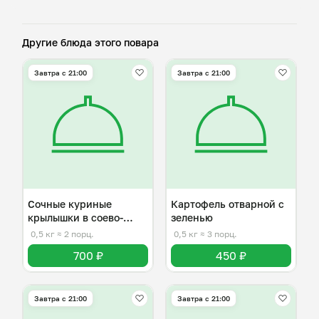
Другие блюда этого повара
Завтра c 21:00
Завтра c 21:00
Сочные куриные
Картофель отварной с
крылышки в соево-
зеленью
медовом соусе
0,5 кг
≈ 2 порц.
0,5 кг
≈ 3 порц.
700 ₽
450 ₽
Завтра c 21:00
Завтра c 21:00