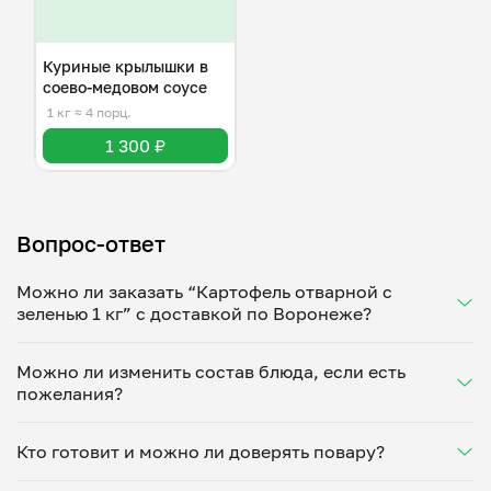
Куриные крылышки в
соево-медовом соусе
1 кг
≈ 4 порц.
1 300 ₽
Вопрос-ответ
Можно ли заказать “Картофель отварной с
зеленью 1 кг” с доставкой по Воронеже?
Да, доставка на дом работает по всему городу!
Можно ли изменить состав блюда, если есть
Укажите удобное время — и получите свежее
пожелания?
домашнее блюдо в большой порции прямо с плиты.
Герметичная упаковка сохраняет тепло до 90
Конечно! Дмитрий Сезин адаптирует блюдо под
минут. Статус заказа отслеживайте в личном
Кто готовит и можно ли доверять повару?
ваши предпочтения: уберет специи, снизит
кабинете, а с поваром можно связаться напрямую в
количество соли, сахара или заменит ингредиенты.
чате. Рекомендуем оформлять заказ заранее —