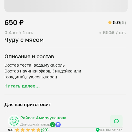
650 ₽
5.0
(5)
0,4 кг
≈ 1 шт.
≈ 650₽ / шт.
Чуду с мясом
Описание и состав
Состав теста :вода,мука,соль
Состав начинки :фарш ( индейка или
Читать далее...
Для вас приготовит
Райсат Амирчупанова
Домашний повар
(29)
5.0
0.0 км от вас