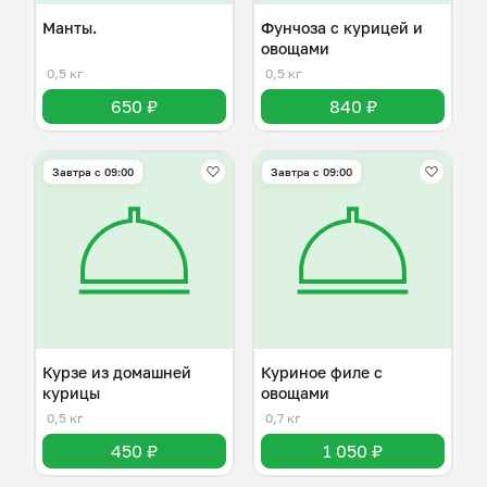
Манты.
Фунчоза с курицей и
овощами
0,5 кг
0,5 кг
650 ₽
840 ₽
Завтра c 09:00
Завтра c 09:00
Курзе из домашней
Куриное филе с
курицы
овощами
0,5 кг
0,7 кг
450 ₽
1 050 ₽