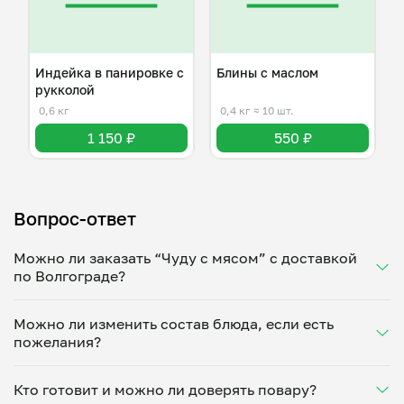
Индейка в панировке с
Блины с маслом
рукколой
0,6 кг
0,4 кг
≈ 10 шт.
1 150 ₽
550 ₽
Вопрос-ответ
Можно ли заказать “Чуду с мясом” с доставкой
по Волгограде?
Да, доставка на дом работает по всему городу!
Можно ли изменить состав блюда, если есть
Укажите удобное время — и получите свежее
пожелания?
домашнее блюдо в большой порции прямо с плиты.
Герметичная упаковка сохраняет тепло до 90
Конечно! Райсат Амирчупанова адаптирует блюдо
минут. Статус заказа отслеживайте в личном
Кто готовит и можно ли доверять повару?
под ваши предпочтения: уберет специи, снизит
кабинете, а с поваром можно связаться напрямую в