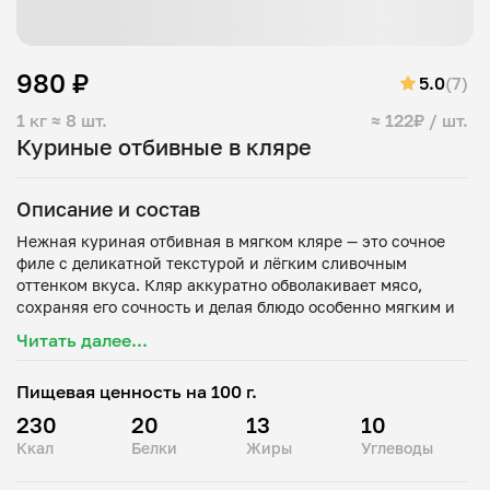
980 ₽
5.0
(7)
1 кг
≈ 8 шт.
≈ 122₽ / шт.
Куриные отбивные в кляре
Описание и состав
Нежная куриная отбивная в мягком кляре — это сочное
филе с деликатной текстурой и лёгким сливочным
оттенком вкуса. Кляр аккуратно обволакивает мясо,
сохраняя его сочность и делая блюдо особенно мягким и
приятным.
Читать далее...
Идеальный вариант для сытного обеда или ужина,
Пищевая ценность на 100 г.
который хорошо сочетается как с классическими
230
20
13
10
Ккал
Белки
Жиры
Углеводы