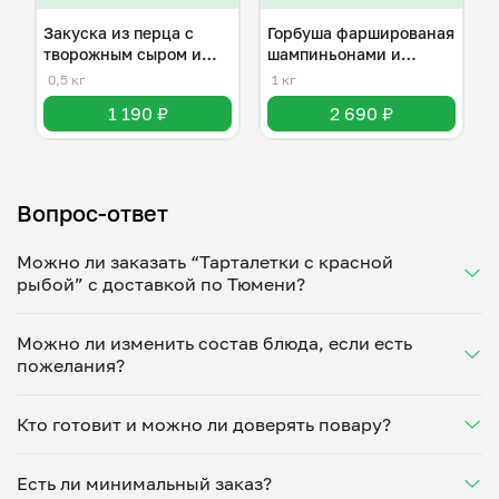
Закуска из перца с
Горбуша фаршированая
творожным сыром и
шампиньонами и
орехами .
моцарелла .
0,5 кг
1 кг
1 190 ₽
2 690 ₽
Вопрос-ответ
Можно ли заказать “Тарталетки с красной
рыбой” с доставкой по Тюмени?
Да, доставка на дом работает по всему городу!
Можно ли изменить состав блюда, если есть
Укажите удобное время — и получите свежее
пожелания?
домашнее блюдо в большой порции прямо с плиты.
Герметичная упаковка сохраняет тепло до 90
Конечно! Светлана Хабарова адаптирует блюдо под
минут. Статус заказа отслеживайте в личном
Кто готовит и можно ли доверять повару?
ваши предпочтения: уберет специи, снизит
кабинете, а с поваром можно связаться напрямую в
количество соли, сахара или заменит ингредиенты.
чате. Рекомендуем оформлять заказ заранее —
“Тарталетки с красной рыбой” готовит Светлана
Укажите пожелания при оформлении или напишите
утром на вечер или сегодня на завтра.
Есть ли минимальный заказ?
Хабарова — проверенный повар из г.Тюмень.
напрямую в чат — домашние блюда готовятся