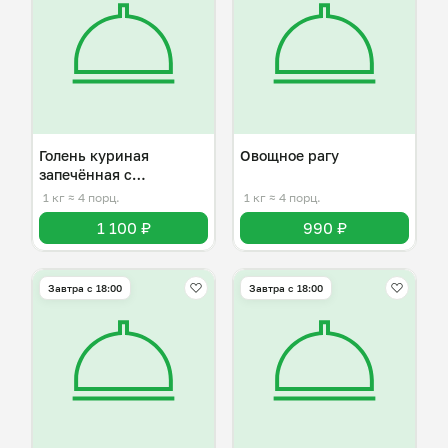
Голень куриная
Овощное рагу
запечённая с
картофелем
1 кг
≈ 4 порц.
1 кг
≈ 4 порц.
1 100 ₽
990 ₽
Завтра c 18:00
Завтра c 18:00