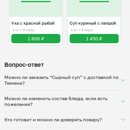
Уха с красной рыбой
Суп куриный с лапшой
2 кг
≈ 8 порц.
2 кг
≈ 8 порц.
1 800 ₽
1 450 ₽
Вопрос-ответ
Можно ли заказать “Сырный суп” с доставкой по
Тюмени?
Да, доставка на дом работает по всему городу!
Можно ли изменить состав блюда, если есть
Укажите удобное время — и получите свежее
пожелания?
домашнее блюдо в большой порции прямо с плиты.
Герметичная упаковка сохраняет тепло до 90
Конечно! Надежда Захарова адаптирует блюдо под
минут. Статус заказа отслеживайте в личном
Кто готовит и можно ли доверять повару?
ваши предпочтения: уберет специи, снизит
кабинете, а с поваром можно связаться напрямую в
количество соли, сахара или заменит ингредиенты.
чате. Рекомендуем оформлять заказ заранее —