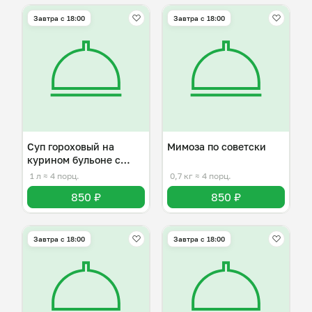
Завтра c 18:00
Завтра c 18:00
Суп гороховый на
Мимоза по советски
курином бульоне с
капчёностямии
1 л
≈ 4 порц.
0,7 кг
≈ 4 порц.
850 ₽
850 ₽
Завтра c 18:00
Завтра c 18:00