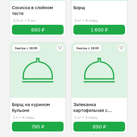
Сосиска в слоёном
Борщ
тесте
0,6 кг
≈ 5 шт.
2 кг
≈ 8 порц.
660 ₽
1 600 ₽
Завтра c 18:00
Завтра c 18:00
Борщ на курином
Запеканка
бульоне
картофельная с
куриным фаршем
1 л
≈ 4 порц.
1 кг
≈ 4 порц.
790 ₽
890 ₽