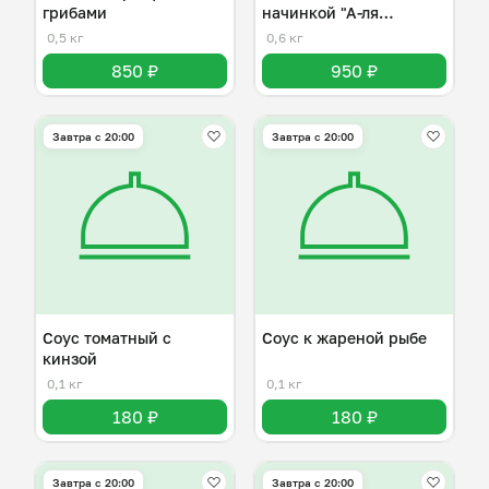
грибами
начинкой "А-ля
болоньезе"
0,5 кг
0,6 кг
850 ₽
950 ₽
Завтра c 20:00
Завтра c 20:00
Соус томатный с
Соус к жареной рыбе
кинзой
0,1 кг
0,1 кг
180 ₽
180 ₽
Завтра c 20:00
Завтра c 20:00