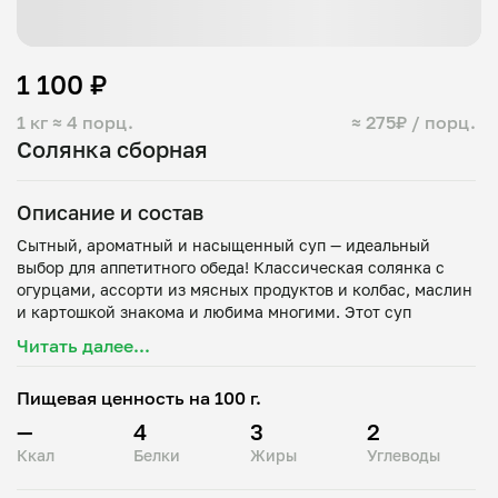
1 100 ₽
1 кг
≈ 4 порц.
≈ 275₽ / порц.
Солянка сборная
Описание и состав
Сытный, ароматный и насыщенный суп — идеальный
выбор для аппетитного обеда! Классическая солянка с
огурцами, ассорти из мясных продуктов и колбас, маслин
и картошкой знакома и любима многими. Этот суп
получается ярким, вкусным и совершенно уникальным!
Читать далее...
Состав: картошка, маринованные огурцы, набор мясных и
колбасных продуктов, лук, морковь, томатная паста,
Пищевая ценность на 100 г.
—
4
3
2
Ккал
Белки
Жиры
Углеводы