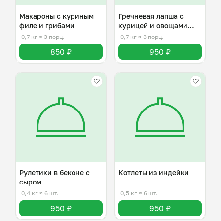
Макароны с куриным
Гречневая лапша с
филе и грибами
курицей и овощами
Соба
0,7 кг
≈ 3 порц.
0,7 кг
≈ 3 порц.
850 ₽
950 ₽
Рулетики в беконе с
Котлеты из индейки
сыром
0,4 кг
≈ 6 шт.
0,5 кг
≈ 6 шт.
950 ₽
950 ₽